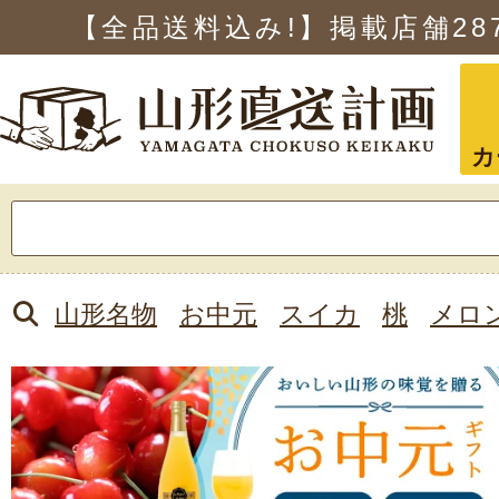
【全品送料込み!】掲載店舗
28
カ
検
索:
山形名物
お中元
スイカ
桃
メロ