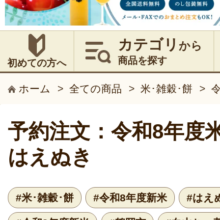
カテゴリ
から
商品を探す
初めての方へ
ホーム
>
全ての商品
>
米･雑穀･餅
>
予約注文：令和8年度米
はえぬき
#米･雑穀･餅
#令和8年度新米
#はえ