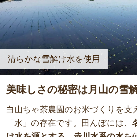
清らかな雪解け水を使用
美味しさの秘密は月山の雪
白山ちゃ茶農園のお米づくりを支
「水」の存在です。田んぼには、
け水を源とする、赤川水系の水
を