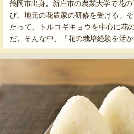
鶴岡市出身。新庄市の農業大学で花の
び、地元の花農家の研修を受ける。そ
たって、トルコギキョウを中心に花
だ。そんな中、「花の栽培経験を活
物にも挑戦してみたい」という思いが
頃、白山ちゃ茶農園を継ぐことを決
ぐつもりなかったんです。でも、リ
『だだちゃ豆はほかにはない美味し
くうちに、面白くなってきましたね
誇りに思っています」と、笑う。一
だちゃ豆の美味しさを広めるため、
ん増やしたい」と、意気込んだ。