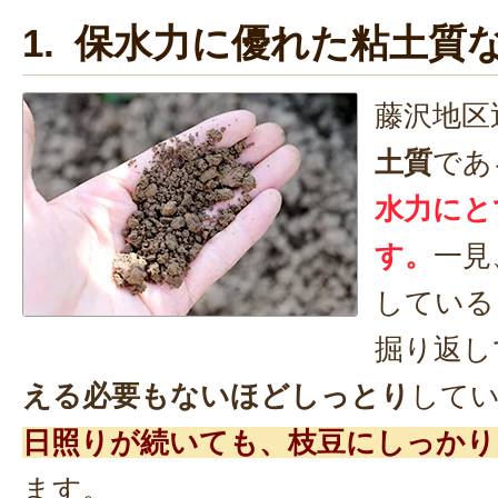
1. 保水力に優れた粘土質
藤沢地区
土質
であ
水力にと
す。
一見
している
掘り返し
える必要もないほどしっとり
して
日照りが続いても、枝豆にしっかり
ます。