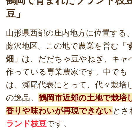
鶴岡で育まれたブランド枝
豆」
山形県西部の庄内地方に位置する
藤沢地区。この地で農業を営む
「
畑」
は、だだちゃ豆やねぎ、キャ
作っている専業農家です。中でも
は、瀬尾代表にとって、代々栽培
の逸品。
鶴岡市近郊の土地で栽培
香りや味わいが再現できない
とさ
ランド枝豆
です。