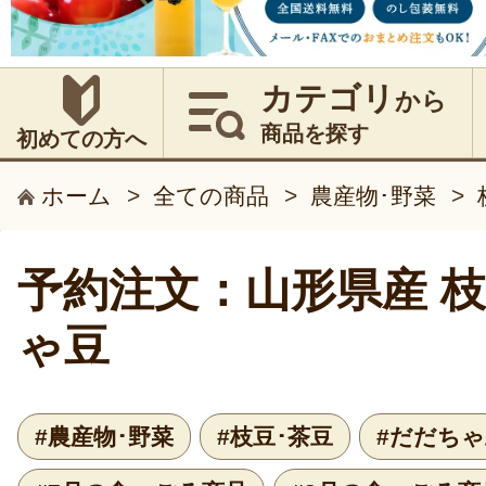
カテゴリ
から
商品を探す
初めての方へ
ホーム
>
全ての商品
>
農産物･野菜
>
予約注文：山形県産 枝
ゃ豆
#農産物･野菜
#枝豆･茶豆
#だだちゃ