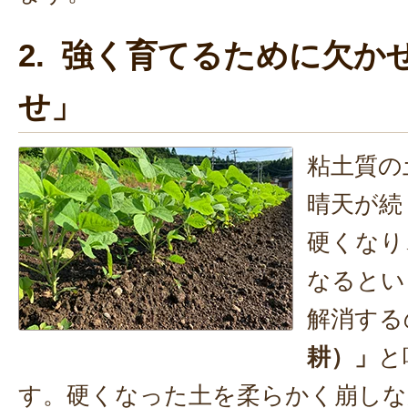
2. 強く育てるために欠か
せ」
粘土質の
晴天が続
硬くなり
なるとい
解消する
耕）」
と
す。硬くなった土を柔らかく崩しな