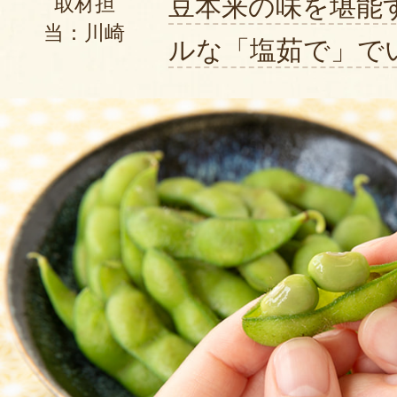
豆本来の味を堪能
取材担
当：川崎
ルな「塩茹で」で