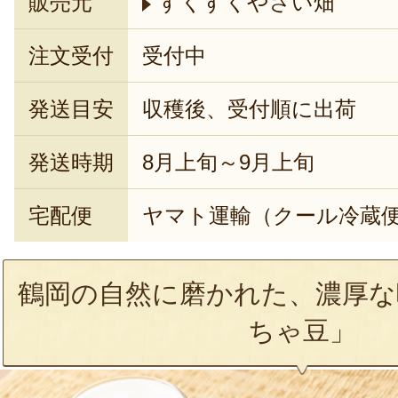
販売元
すくすくやさい畑
注文受付
受付中
発送目安
収穫後、受付順に出荷
発送時期
8月上旬～9月上旬
宅配便
ヤマト運輸（クール冷蔵
鶴岡の自然に磨かれた、濃厚な
ちゃ豆」