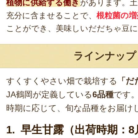
植物に供給する働き
があります。土
充分に含ませることで、
根粒菌の増
ことができ、美味しいだだちゃ豆に
ラインナップ
すくすくやさい畑で栽培する
「だ
JA鶴岡が定義している
6品種
です
時期に応じて、旬な品種をお届け
1. 早生甘露（出荷時期：8