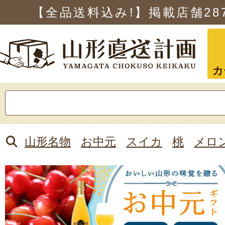
【全品送料込み!】掲載店舗
28
カ
検
索:
山形名物
お中元
スイカ
桃
メロ