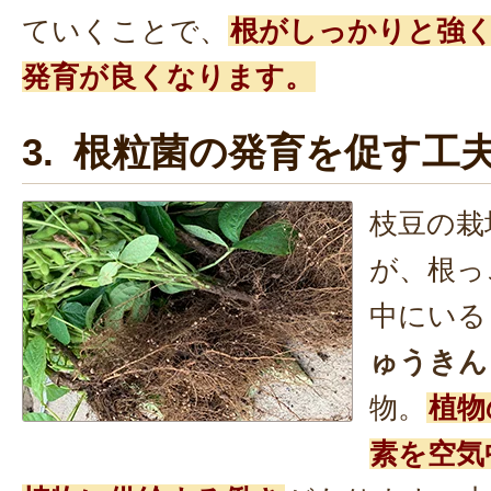
ていくことで、
根がしっかりと強
発育が良くなります。
3. 根粒菌の発育を促す工
枝豆の栽
が、根っ
中にいる
ゅうきん
物。
植物
素を空気