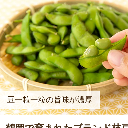
は、地元・鶴岡の自然の素晴らしさ。
を存分に味わえる鶴岡の魅力を、こ
味しい野菜とともに、購入いただく
という熱い想いで、日々野菜作りに
年は、SNSでの発信や通販事業への
行なっている。
豆一粒一粒の旨味が濃厚