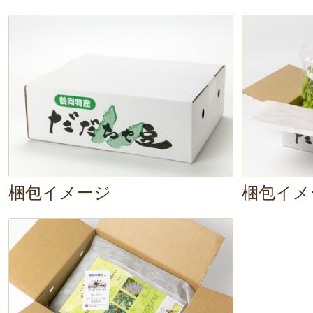
おー！美味ーい！
噛んだ瞬間、ブワ
が口の中に溢れます。たしかに、
ないですね。むしろ、だだちゃ豆本
ダイレクトに感じられます。
いや
い！1箱なんてあっという間になく
これだけ豆一粒一粒の味わいがしっ
梱包イメージ
梱包イメ
ら、色んな料理にアレンジしても美
そう。瀬尾さんから教えてもらった
はん」
も試してみようかな。