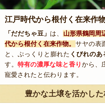
江戸時代から根付く在来作
「だだちゃ豆」
は、
山形県鶴岡周
代から根付く在来作物。
サヤの表
と、ぷっくりと膨れた
くびれのあ
す。
特有の濃厚な味と香り
から、
寵愛されたと伝わります。
豊かな土壌を活かした