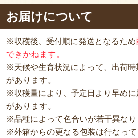
4. ザルにあげ、すぐに
扇風機やう
お届けについて
まします。
5. お皿に盛って完成！
※収穫後、受付順に発送となるため
※茹でる豆の量や好みの固さによっ
できかねます。
で時間を調整してください
※天候や生育状況によって、出荷時
茹でている最中から
ふわ〜っと漂っ
があります。
り
……いかん、早くもヨダレが。瀬
※収穫量により、予定日より早めに
上がったら、まずは塩をかけずに
があります。
い」
とのこと。それでは、さっそ
※品種によって色合いが若干異なり
ます。
※外箱からの更なる包装は行なって