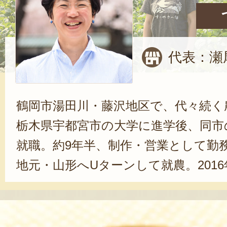
代表：瀬
鶴岡市湯田川・藤沢地区で、代々続く
栃木県宇都宮市の大学に進学後、同市
就職。約9年半、制作・営業として勤務
地元・山形へUターンして就農。201
さい畑」を立ち上げ、現在、両親と
やネギ、キャベツなどの野菜を栽培
間、離れていたからこそ気付けた」