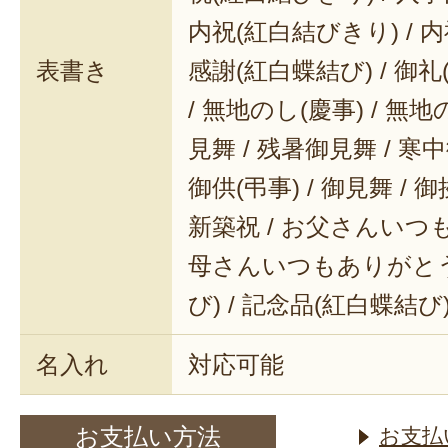
内祝(紅白結びきり) / 内
表書き
感謝(紅白蝶結び) / 御礼(
/ 無地のし(慶事) / 無地
見舞 / 残暑御見舞 / 寒中御
御供(弔事) / 御見舞 / 御
新築祝 / お父さんいつも
母さんいつもありがとう 
び) / 記念品(紅白蝶結び
名入れ
対応可能
お支払い方法
お支払