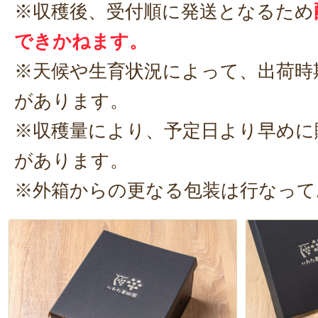
※収穫後、受付順に発送となるため
てしまいました。
できかねます。
種がなく食べやすい
ので、小さなお
※天候や生育状況によって、出荷時
にも自信を持っておススメできます
があります。
のデラウェアで、涼やかなデザー
※収穫量により、予定日より早めに
ぞ〜。
があります。
※外箱からの更なる包装は行なって