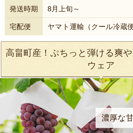
発送時期
8月上旬～
宅配便
ヤマト運輸（クール冷蔵
高畠町産！ぷちっと弾ける爽や
ウェア
濃厚な甘