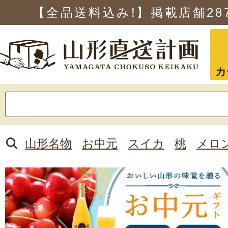
【全品送料込み!】掲載店舗
28
カ
検
索:
山形名物
お中元
スイカ
桃
メロ