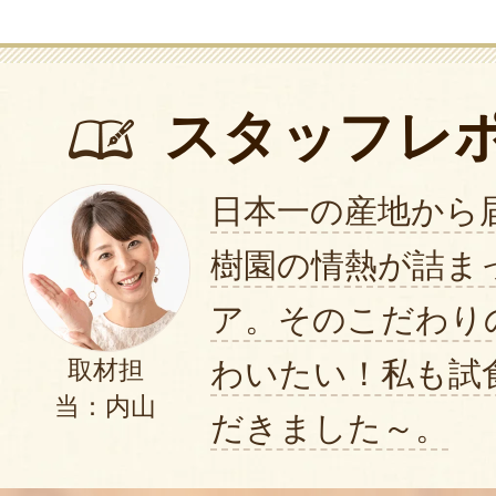
スタッフレ
日本一の産地から
樹園の情熱が詰ま
ア。そのこだわり
わいたい！私も試
取材担
当：内山
だきました～。