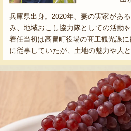
兵庫県出身。2020年、妻の実家があ
み、地域おこし協力隊としての活動
着任当初は高畠町役場の商工観光課に
に従事していたが、土地の魅力や人
れる中で「この地で農業をしたい」
る。配属課を商工観光課から農林課に
農業現場を経験。その後、2025年春
果たした。現在は、デラウェアやシ
を中心に、6品種ほどの桃も栽培。ぶ
今後シャインマスカット以外の大粒
ジしたいと意欲を見せている。