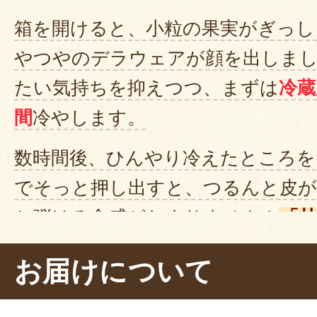
箱を開けると、小粒の果実がぎっし
やつやのデラウェアが顔を出しま
たい気持ちを抑えつつ、まずは
冷蔵
間
冷やします。
数時間後、ひんやり冷えたところを
でそっと押し出すと、つるんと皮
と弾ける食感がたまりません！
「
声が出るほどの濃厚な甘みが口いっ
お届けについて
のあとに追いかけてくる爽やかな酸
次から次へと手が伸びて、あっとい