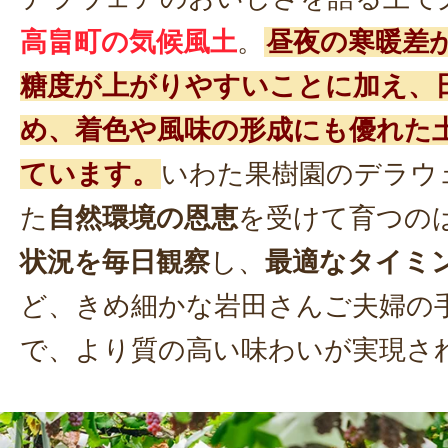
高畠町の気候風土
。
昼夜の寒暖差
糖度が上がりやすいことに加え、
め、着色や風味の形成にも優れた
ています。
いわた果樹園のデラウ
た
自然環境の恩恵
を受けて育つの
状況を毎日観察
し、
最適なタイミ
ど、きめ細かな岩田さんご夫婦の
で、より質の高い味わいが実現さ