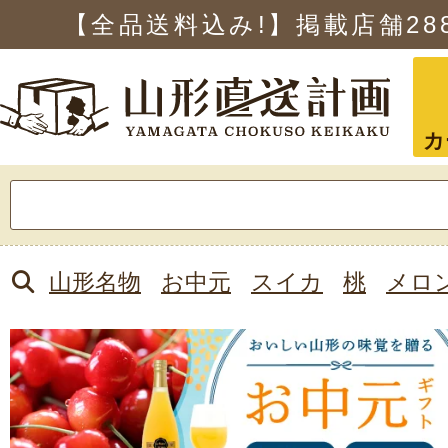
【全品送料込み!】掲載店舗
28
カ
検
索:
山形名物
お中元
スイカ
桃
メロ