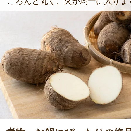
ころんと丸く、火が均一に入りま
をするようになり、その体験から農
かれ、ますます就農への想いを募ら
て2008年、ついに米農家として就農
緒に立ち上げた今田博敏さんとは、農
ともに学び合った仲。たまたま趣味
もあり、次第に意気投合。いつか、
と約束し、約10年の月日を経て、201
した。