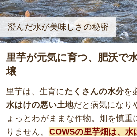
澄んだ水が美味しさの秘密
里芋が元気に育つ、肥沃で
壌
里芋は、生育に
たくさんの水分
を
水はけの悪い土地
だと病気になり
ょっとわがままな作物。畑を慎重
りません。
COWSの里芋畑は、