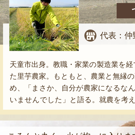
代表：仲
天童市出身。教職・家業の製造業を経
た里芋農家。もともと、農業と無縁の
め、「まさか、自分が農家になるな
いませんでした」と語る。就農を考
山形県の魅力を考えていたことから
勝るのは、自然や農業だと思ったん
返る。この頃から、仕事のかたわら