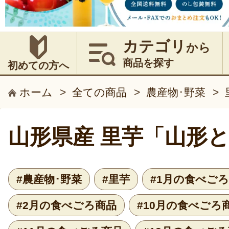
カテゴリ
から
商品を探す
初めての方へ
ホーム
>
全ての商品
>
農産物･野菜
>
山形県産 里芋「山形
#農産物･野菜
#里芋
#1月の食べご
#2月の食べごろ商品
#10月の食べごろ