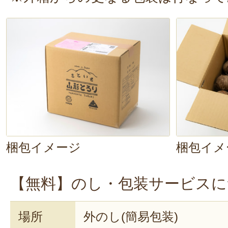
おー、里芋が
とろとろ！
粘り強いで
え満点です。煮崩れしていないにも
り成分がしっかり溶け出して、とろ
がっています。具材とよく絡んで、
いです。
身体がぽかぽか温まりま
梱包イメージ
梱包イメ
【無料】のし・包装サービスに
場所
外のし(簡易包装)