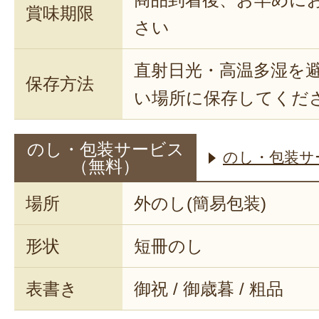
賞味期限
さい
直射日光・高温多湿を
保存方法
い場所に保存してくだ
のし・包装サービス
のし・包装サ
（無料）
場所
外のし(簡易包装)
形状
短冊のし
表書き
御祝 / 御歳暮 / 粗品