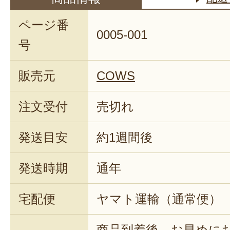
ページ番
0005-001
号
販売元
COWS
注文受付
売切れ
発送目安
約1週間後
発送時期
通年
宅配便
ヤマト運輸（通常便）
商品到着後、お早めに