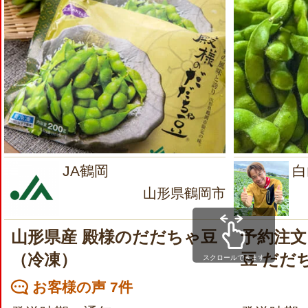
JA鶴岡
白
山形県鶴岡市
山形県産 殿様のだだちゃ豆
予約注文
（冷凍）
豆 だだ
スクロールできます
お客様の声 7件