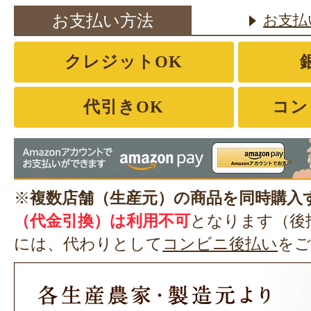
お支払い方法
お支払
クレジットOK
代引きOK
コン
※
複数店舗（生産元）の商品を同時購入
（代金引換）は利用不可
となります（後
には、代わりとして
コンビニ後払い
をご