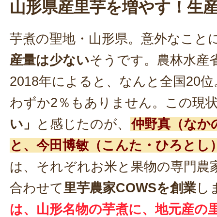
山形県産里芋を増やす！生
芋煮の聖地・山形県。意外なこと
産量は少ない
そうです。農林水産
2018年によると、なんと全国20
わずか2％もありません。この現
い」
と感じたのが、
仲野真（なか
と、今田博敏（こんた・ひろとし
は、それぞれお米と果物の専門農
合わせて
里芋農家COWSを創業
し
は、山形名物の芋煮に、地元産の