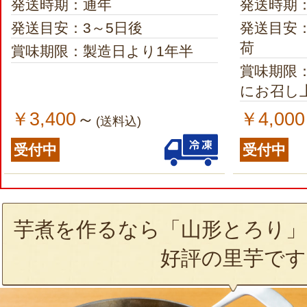
発送時期：通年
発送時期
発送目安：3～5日後
発送目安
荷
賞味期限：製造日より1年半
賞味期限
にお召し
￥3,400
￥4,000
～
(送料込)
受付中
受付中
芋煮を作るなら「山形とろり」
好評の里芋です