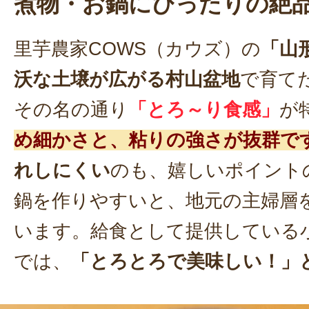
煮物・お鍋にぴったりの絶
里芋農家COWS（カウズ）の
「山
沃な土壌が広がる村山盆地
で育て
その名の通り
「とろ～り食感」
が
め細かさと、粘りの強さが抜群で
れしにくい
のも、嬉しいポイント
鍋を作りやすいと、地元の主婦層
います。給食として提供している
では、
「とろとろで美味しい！」