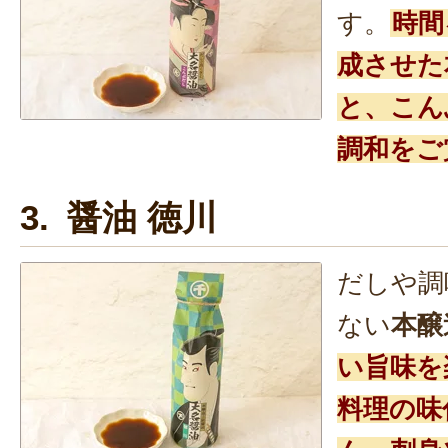
す。
時間
成させた
と、こん
調和をご
3. 醤油 徳川
だしや調
ない
本醸
い旨味を
料理の味