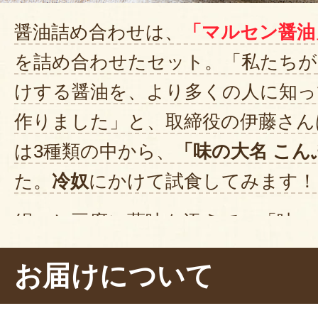
醤油詰め合わせは、
「マルセン醤油
を詰め合わせたセット。「私たちが
けする醤油を、より多くの人に知っ
作りました」と、取締役の伊藤さん
は3種類の中から、
「味の大名 こん
た。
冷奴
にかけて試食してみます！
絹ごし豆腐に薬味を添えて、「味の
かけました。それでは、いただき
お届けについて
っ……。
う〜ん、やさしい味わい。
味が、なめらかな舌触りの絹ごし豆