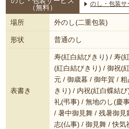
のし・包装サービス
のし・包装サ
（無料）
場所
外のし(二重包装)
形状
普通のし
寿(紅白結びきり) / 寿(
(紅白結びきり) / 御祝(
元 / 御歳暮 / 御年賀 / 
表書き
きり) / 内祝(紅白蝶結び) 
礼(弔事) / 無地のし(慶事
/ 暑中御見舞 / 残暑御見舞
志(仏事) / 御見舞 / 快