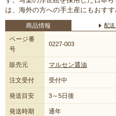
は、海外の方への手土産にもおすす
商品情報
配送
ページ番
0227-003
号
販売元
マルセン醤油
注文受付
受付中
発送目安
3～5日後
発送時期
通年