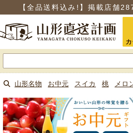
【全品送料込み!】掲載店舗
28
カ
検
索:
山形名物
お中元
スイカ
桃
メロ