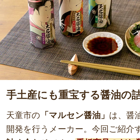
は他社より歴史が浅く、自社に工場
そこをネガティブに捉えるのではな
も挑戦していける柔軟性があると思
ベンチャー』として、その強みを活
す」と、朗らかに笑う。
手土産にも重宝する醤油の
天童市の
「マルセン醤油」
は、醤
開発を行うメーカー。今回ご紹介