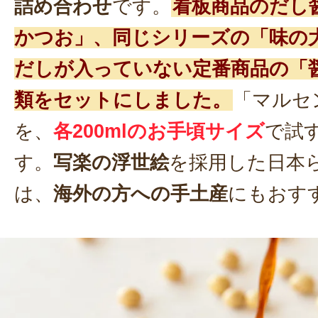
詰め合わせ
です。
看板商品のだし
かつお」、同じシリーズの「味の大
だしが入っていない定番商品の「醤
類をセットにしました。
「マルセ
を、
各200mlのお手頃サイズ
で試
す。
写楽の浮世絵
を採用した日本
は、
海外の方への手土産
にもおす