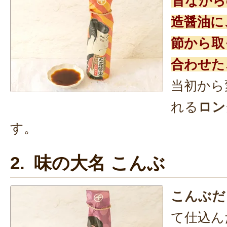
昔ながら
造醤油に
節から取
合わせた
当初から
れる
ロン
す。
2. 味の大名 こんぶ
こんぶだ
て仕込ん