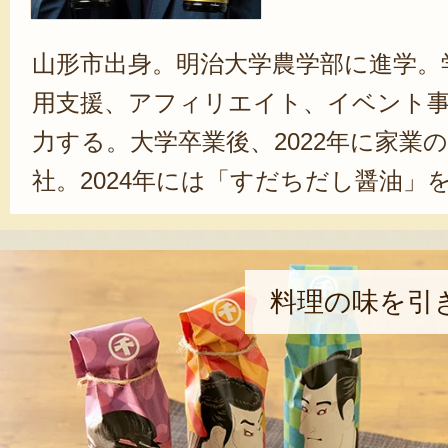
山形市出身。明治大学農学部に進学。
用支援、アフィリエイト、イベント
力する。大学卒業後、2022年に家業
社。2024年には「すだちだし醤油」
ドファンディングで183人から支援
のほか、マーケティングや広報にも
「私たちの目的は、醤油や味噌を造
料理の味を引
ん。国内でも高水準の食料自給率を誇
から世界へ発信を行うことや、食の持
ることが大事だと考えています」と