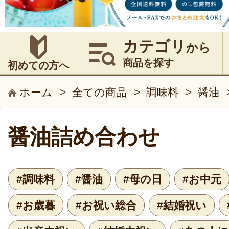
カテゴリ
から
商品を探す
初めての方へ
ホーム
>
全ての商品
>
調味料
>
醤油
醤油詰め合わせ
#調味料
#醤油
#母の日
#お中元
#お歳暮
#お祝い総合
#結婚祝い