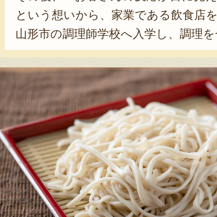
という想いから、家業である飲食店
山形市の調理師学校へ入学し、調理を
業後は、山形市のレストランや創作料
店舗で厨房や接客の経験を積んだ。2
ある「そば処泰光」に戻り、現在に至
「周りから『泰光のところの子』と
た」という水戸さん。当時は、店を
う。それでも、今では、この仕事に
じている。「器が綺麗に返ってくる
いですね」と言って笑う顔には、充
からも、来てくださる方の期待を裏