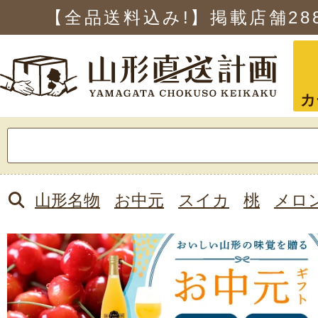
【全品送料込み!】掲載店舗
28
カ
検
索:
山形名物
お中元
スイカ
桃
メロ