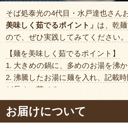
そば処泰光の4代目・水戸達也さん
美味しく茹でるポイント」
は、乾麺
ので、ぜひ実践してみてください。
【麺を美味しく茹でるポイント】
1. 大きめの鍋に、多めのお湯を沸
2. 沸騰したお湯に麺を入れ、記載時
ど長めに茹でる
3. 茹で上がったら、水で洗い、麺
お届けについて
りと取る
4. 氷水に入れ、麺を冷やして締める