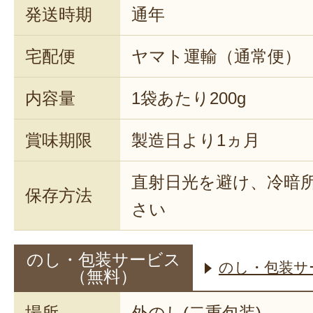
発送時期
通年
宅配便
ヤマト運輸（通常便）
内容量
1袋あたり200g
賞味期限
製造日より1ヵ月
直射日光を避け、冷暗
保存方法
さい
のし・包装サービス
のし・包装サ
（無料）
場所
外のし(二重包装)