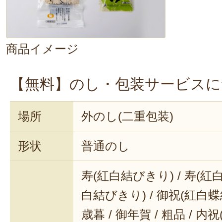
や〜美味しい！
茹で時間は4分
ほどと短めなのも、
商品イメージ
魅力ですね。ぜひ、ご自宅で、お店
【無料】のし・包装サービスに
ください。
場所
外のし(二重包装)
形状
普通のし
寿(紅白結びきり) / 寿(紅白
白結びきり) / 御祝(紅白蝶結
歳暮 / 御年賀 / 粗品 / 内