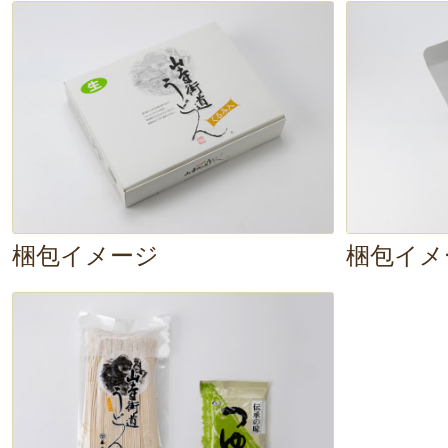
茹で上げた後「水で洗う」だけでな
で締める」のが重要だそう。この一
がグッと強くなって、モチモチ食感
です。
茹で上がりの見た目は、
ちょっと太
梱包イメージ
梱包イメ
ですね。それでは、さっそく、い
ルズル……。お～！
なめらかな舌触
く、スルッと入ってきます。
細め
もしっかりあって、食感もモッチ
抜群ですね。
品の良いクルミの香り