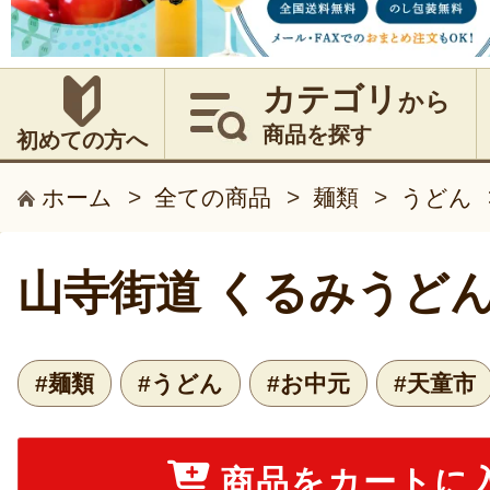
カテゴリ
から
商品を探す
初めての方へ
ホーム
>
全ての商品
>
麺類
>
うどん
山寺街道 くるみうど
#麺類
#うどん
#お中元
#天童市
商品をカートに