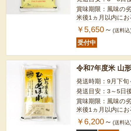
賞味期限：風味の
米後1ヵ月以内に
￥5,650
～
(送料込
受付中
令和7年度米 山
発送時期：9月下旬
発送目安：3～5日
賞味期限：風味の
米後1ヵ月以内に
￥6,200
～
(送料込