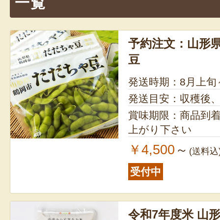
一覧
ン
予約注文：山形県
豆
発送時期：8月上旬
発送目安：収穫後
賞味期限：商品到
上がり下さい
￥4,500
～
(送料込
受付中
令和7年度米 山