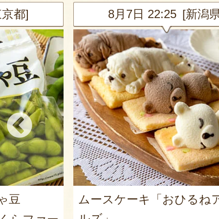
新潟県]
8月7日 21:25 [神奈川
るねアニマ
山形県産 尾花沢スイカ 大
皇ザ・スウィート」