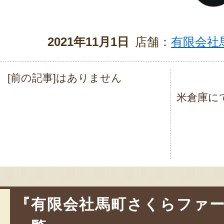
2021年11月1日
店舗：
有限会社
[前の記事]はありません
投
米倉庫に
稿
ナ
ビ
ゲ
ー
シ
『有限会社馬町さくらファ
ョ