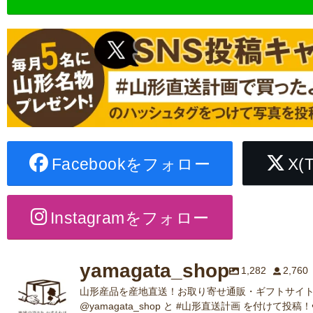
Facebookをフォロー
X(
Instagramをフォロー
yamagata_shop
1,282
2,760
山形産品を産地直送！お取り寄せ通販・ギフトサイト
@yamagata_shop と #山形直送計画 を付けて投稿！