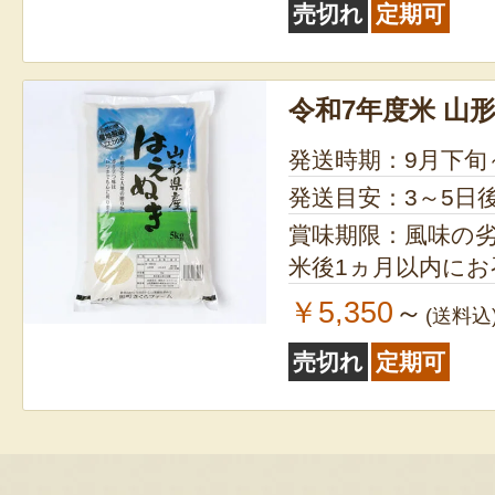
売切れ
定期可
令和7年度米 山
発送時期：9月下旬
発送目安：3～5日
賞味期限：風味の
米後1ヵ月以内に
￥5,350
～
(送料込
売切れ
定期可