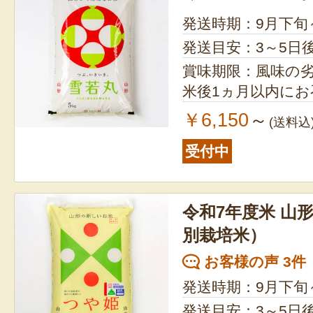
発送時期：9月下旬
発送目安：3～5日
賞味期限：風味の
米後1ヵ月以内に
￥6,150
～
(送料込
受付中
令和7年度米 山
別栽培米）
お客様の声 3件
発送時期：9月下旬
発送目安：3～5日