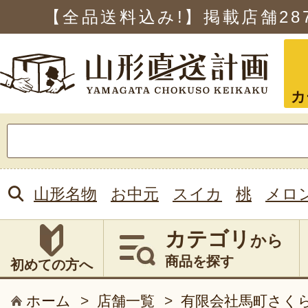
【全品送料込み!】掲載店舗
28
カ
検
索:
山形名物
お中元
スイカ
桃
メロ
カテゴリ
から
商品を探す
初めての方へ
ホーム
>
店舗一覧
>
有限会社馬町さく