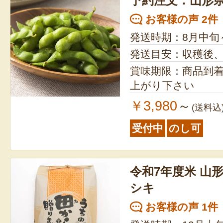
予約注文：山形県
お客様の声 2件
発送時期：8月中旬
発送目安：収穫後
賞味期限：商品到
上がり下さい
￥3,980
～
(送料込
受付中
のし可
令和7年度米 山形
シキ
お客様の声 1件