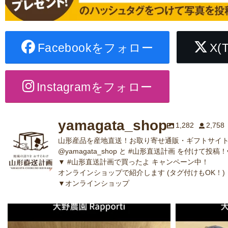
Facebookをフォロー
X(
Instagramをフォロー
yamagata_shop
1,282
2,758
山形産品を産地直送！お取り寄せ通販・ギフトサイト
@yamagata_shop と #山形直送計画 を付けて投稿！
▼ #山形直送計画で買ったよ キャンペーン中！
オンラインショップで紹介します (タグ付けもOK！)
▼オンラインショップ