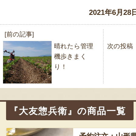
2021年6月28
[前の記事]
投
晴れたら管理
次の投稿
稿
機歩きまく
ナ
り！
ビ
ゲ
ー
シ
『大友惣兵衛』の商品一覧
ョ
ン