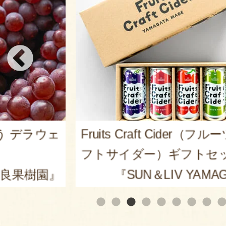
er（フルーツクラ
山形県産 尾花沢スイカ 大
トセット
皇ザ・スウィート」
AMAGATA』
『ARCO 