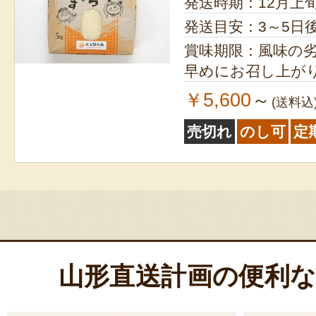
発送時期：12月上
発送目安：3～5日
賞味期限：風味の
早めにお召し上が
￥5,600
～
(送料込
売切れ
のし可
定
山形直送計画の便利