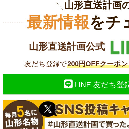
山形直送計画
最新情報
をチ
山形直送計画公式
友だち登録で
200円OFFクーポン
LINE 友だち登