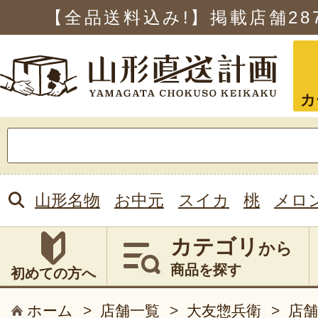
【全品送料込み!】掲載店舗
28
カ
検
索:
山形名物
お中元
スイカ
桃
メロ
カテゴリ
から
商品を探す
初めての方へ
ホーム
>
店舗一覧
>
大友惣兵衛
>
店