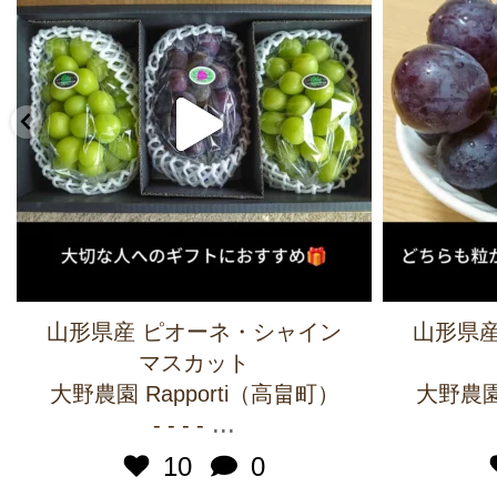
山形県産 ピオーネ・シャイン
山形県産
マスカット
大野農園 Rapporti（高畠町）
大野農園 
...
- - - -
10
0