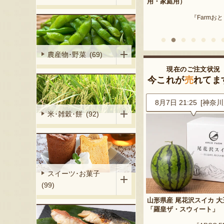
産 メロン（赤
用・家庭用）
米沢牛
『Farmおとらふ』
『肉匠えん
イフデザイン』
農産物･野菜 (69)
現在のご注文状況
今これが
売
れてま
5 [新潟県]
8月7日 21:25 [神奈川県]
8月7日 21:20 [宮城
米･雑穀･餅 (92)
スイーツ･お菓子
(99)
ひるねアニマ
山形県産 尾花沢スイカ 大玉
三元豚のハム・ソーセー
「羅皇ザ・スウィート」
合わせ