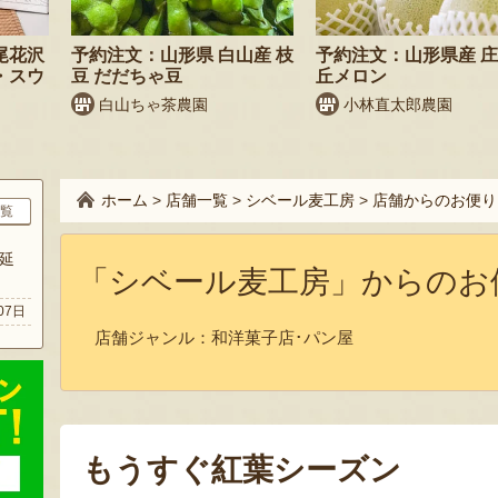
尾花沢
予約注文：山形県 白山産 枝
予約注文：山形県産 
・スウ
豆 だだちゃ豆
丘メロン
白山ちゃ茶農園
小林直太郎農園
ホーム
>
店舗一覧
>
シベール麦工房
>
店舗からのお便り
覧
延
「シベール麦工房」からのお
07日
店舗ジャンル：
和洋菓子店･パン屋
もうすぐ紅葉シーズン