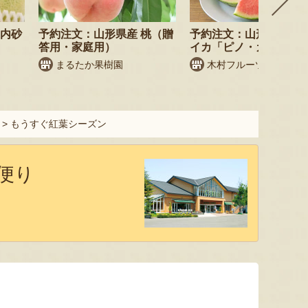
庄内砂
予約注文：山形県産 桃（贈
予約注文：山形県産 小
答用・家庭用）
イカ「ピノ・ガール」
まるたか果樹園
木村フルーツ
>
もうすぐ紅葉シーズン
便り