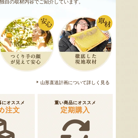
ミックスゼリー
シ「おおもの」
予約注文
独自の取材内容でご紹介しています。
肉・青
『たかはたファーム』
『長岡ファーム』
8月7日 22:25 [新潟県]
8月7日 21:25 [神奈川県]
8月7
山形直送計画について詳しく見る
暮にオススメ
重い商品にオススメ
め注文
定期購入
ムースケーキ「おひるねアニマ
山形県産 尾花沢スイカ 大玉
三元豚
ルズ」
「羅皇ザ・スウィート」
合わせ