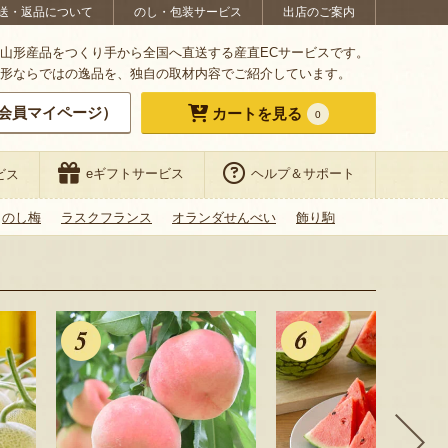
送・返品について
のし・包装サービス
出店のご案内
山形産品をつくり手から全国へ直送する産直ECサービスです。
形ならではの逸品を、独自の取材内容でご紹介しています。
会員マイページ）
カートを見る
0
eギフトサービス
ヘルプ＆サポート
ビス
のし梅
ラスクフランス
オランダせんべい
飾り駒