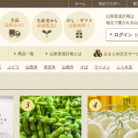
ホーム
初めての方へ
配
山形直送計画は、
地元で愛される山
ログイン（
商品一覧
山形直送計画とは
おまとめ注文サー
豆
ぶどう
山形米
米沢牛
山形牛
そば
ラーメン
ふうき豆