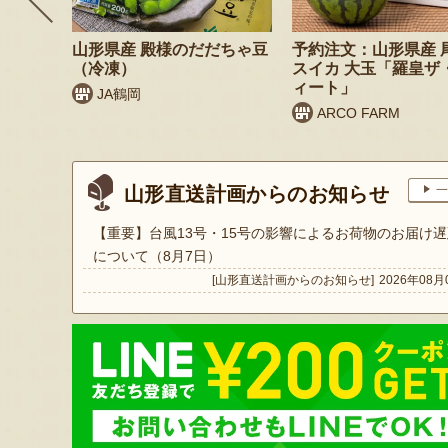
 桃（贈
山形県産 殿様のだだちゃ豆
予約注文：山形県産 
（冷凍）
スイカ 大玉「羅皇ザ
ィート」
JA鶴岡
ARCO FARM
山形直送計画からのお知らせ
一
【重要】台風13号・15号の影響によるお荷物のお届け遅
について（8月7日）
[山形直送計画からのお知らせ]
2026年08月