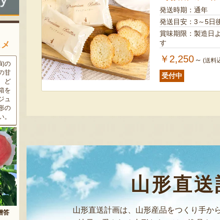
発送時期：通年
発送目安：3～5日
賞味期限：製造日より60日 ※賞味期限が1ヵ月以
す
スメ
￥2,250
～
(送料
条件
三和油脂の看板商品「まいに
果樹栽培が盛んな東根市で育
ラン
ちのこめ油」は、新鮮な国産
った「白桃」。あえて大玉で
受付中
細か
の「米ぬか」から作られた食
はなく、美味しさや食感を重
濃厚
用油。油特有の臭いやクセが
視した「中玉」にこだわって
す。
なく、食材の美味しさを引き
栽培しています。「陽夏妃」
りの
立てます。一度使えば、毎日
や「川中島白桃」など、その
物に
使いたくなること間違いなし
時期に旬の品種をお届けしま
です。
す。
山形直送
山形直送計画は、山形産品をつくり手から