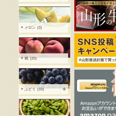
メロン (3)
桃 (20)
ぶどう (33)