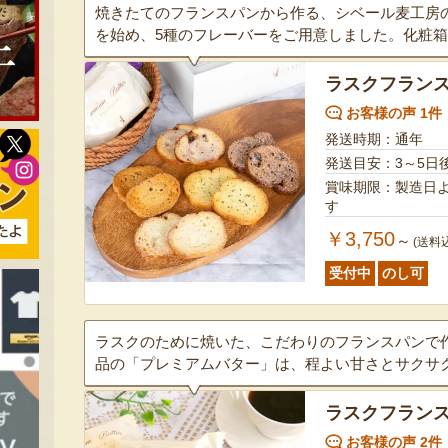
焼きたてのフランスパンから作る、シベール麦工房
を始め、5種のフレーバーをご用意しました。化粧
ラスクフラン
お客様の声 1件
発送時期：通年
発送目安：3～5日
賞味期限：製造日より60日 ※賞味期限が1ヵ月以
す
￥3,750
～
(送料
受付中
のし可
ラスクのために焼いた、こだわりのフランスパンで
品の「プレミアムバター」は、程よい甘さとサクサ
ラスクフランス
お客様の声 2件