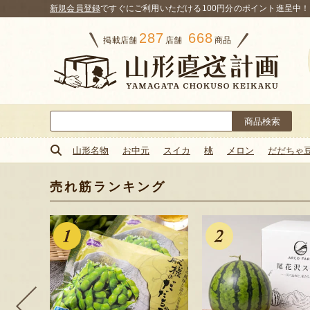
新規会員登録
ですぐにご利用いただける100円分のポイント進呈中！
287
668
掲載店舗
店舗
商品
検
索:
山形名物
お中元
スイカ
桃
メロン
だだちゃ
売れ筋ランキング