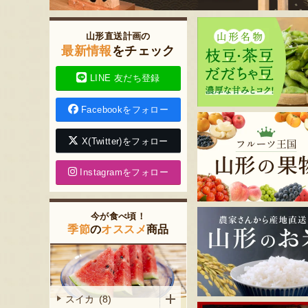
山形直送計画の
最新情報
をチェック
LINE 友だち登録
Facebookをフォロー
X(Twitter)をフォロー
Instagramをフォロー
今が食べ頃！
季節
の
オススメ
商品
スイカ (8)