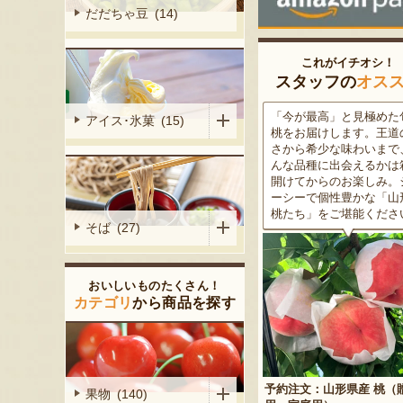
だだちゃ豆 (14)
これがイチオシ！
スタッフの
オス
がる尾花沢
「今が最高」と見極めた旬の
米沢牛は、非常に厳しい
アイス･氷菓 (15)
大地で丹精込
桃をお届けします。王道の甘
をクリアした最高級のブ
メロンは、糖
さから希少な味わいまで、ど
ド牛。美しいサシ・きめ
る「知る人ぞ
んな品種に出会えるかは箱を
な肉質・とろける食感・
です。一口頬
開けてからのお楽しみ。ジュ
な旨味、すべてが抜群で
いっぱいに広
ーシーで個性豊かな「山形の
高級感のある黒化粧箱入
醇な香りをお
桃たち」をご堪能ください。
ため、大切な人への贈り
そば (27)
どうぞ！
おいしいものたくさん！
カテゴリ
から商品を探す
予約注文：山形県産 桃（贈答
果物 (140)