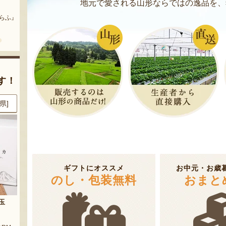
まいにちのこめ油
予約注文：山形県産 桃（贈答
地元で愛される山形ならではの逸品を、
用・家庭用）
どう』
『三和油脂株式会社』
『栗原果樹園』
す！
県]
8月7日 20:07 [山形県]
8月7日 18:02 [東京都]
ギフトにオススメ
お中元・お歳
のし・包装無料
おまと
ジ詰め
ぶどうジュース 飲み比べセット
山形県産 種なしぶどう デラウ
ェア
『大野農園 Rapporti』