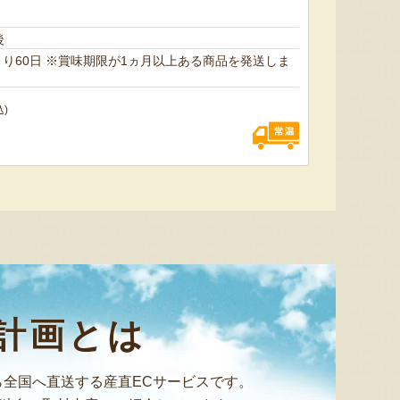
後
上ある商品を発送しま
込)
色とりどりのフルーツがぎゅ
寒河江市の肥沃な大地で育っ
肥沃な
っと詰まった「ミックスゼリ
たスイートコーン「おおも
市。そ
ー」。色をテーマに、素材の
の」。存在感のある大きさ
めて育
組み合わせやカットの仕方に
と、果物にも負けない濃厚な
度15
もこだわりました。箱を開け
甘みが特徴。朝採りをその日
知るお
た瞬間に笑顔になれるゼリー
のうちに発送し、鮮度そのま
張るだ
は、大切な方への贈り物にも
まにお届けします。
がる幸
最適。
届けし
計画とは
全国へ直送する産直ECサービスです。
予約注文：山形県産トウモロコ