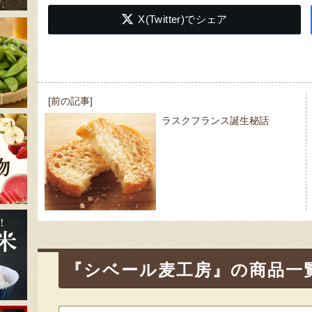
X(Twitter)でシェア
投
[前の記事]
稿
ラスクフランス誕生秘話
ナ
ビ
ゲ
ー
シ
ョ
ン
『シベール麦工房』の商品一