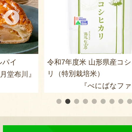
産コシヒカ
山形県産 尾花沢スイカ 大
皇ザ・スウィート」
ファーム』
『ARCO 