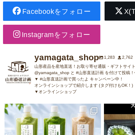
Facebookをフォロー
X(
Instagramをフォロー
yamagata_shop
1,283
2,762
山形産品を産地直送！お取り寄せ通販・ギフトサイト
@yamagata_shop と #山形直送計画 を付けて投稿！
▼ #山形直送計画で買ったよ キャンペーン中！
オンラインショップで紹介します (タグ付けもOK！)
▼オンラインショップ