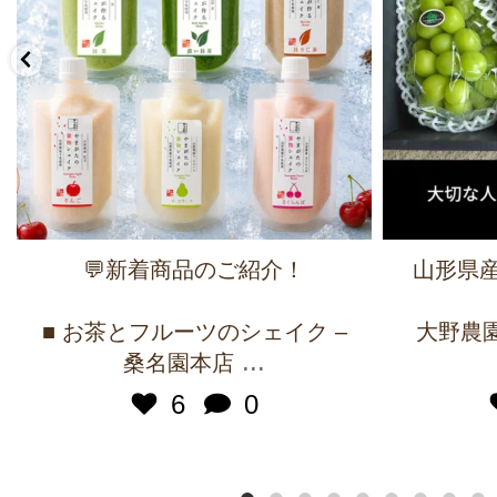
💬新着商品のご紹介！
山形県産
■ お茶とフルーツのシェイク –
大野農園 
...
桑名園本店
6
0