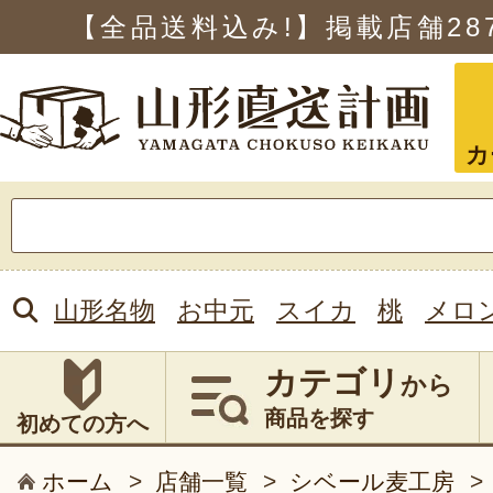
【全品送料込み!】掲載店舗
28
カ
検
索:
山形名物
お中元
スイカ
桃
メロ
カテゴリ
から
商品を探す
初めての方へ
ホーム
>
店舗一覧
>
シベール麦工房
>