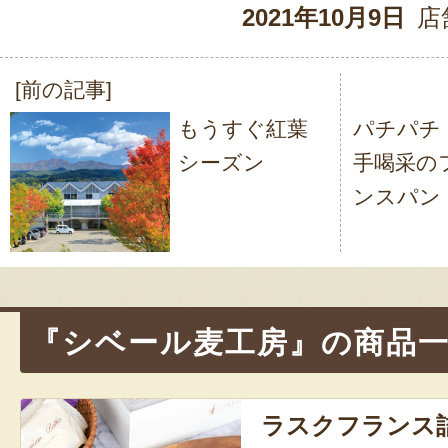
2021年10月9日
店
[前の記事]
投
もうすぐ紅葉
パチパチ
稿
シーズン
手喝采の
ナ
ンスパン
ビ
ゲ
ー
シ
『シベール麦工房』の商品
ョ
ン
ラスクフランス