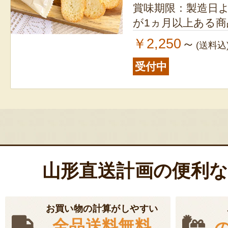
賞味期限：製造日より60日
が1ヵ月以上ある
￥2,250
～
(送料込
受付中
山形直送計画の便利
お買い物の計算がしやすい
全品送料無料