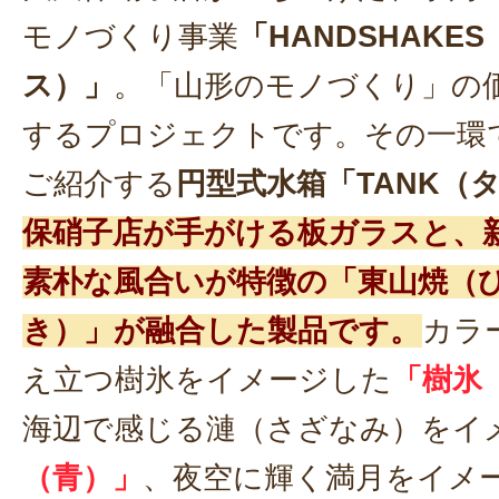
モノづくり事業
「HANDSHAKE
ス）」
。「山形のモノづくり」の
するプロジェクトです。その一環
ご紹介する
円型式水箱「TANK（
保硝子店が手がける板ガラスと、
素朴な風合いが特徴の「東山焼（
き）」が融合した製品です。
カラ
え立つ樹氷をイメージした
「樹氷
海辺で感じる漣（さざなみ）をイ
（青）」
、夜空に輝く満月をイメ