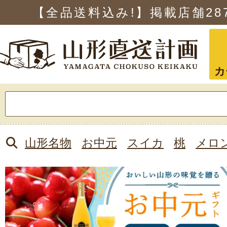
【全品送料込み!】掲載店舗
28
カ
検
索:
山形名物
お中元
スイカ
桃
メロ