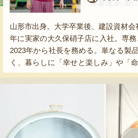
山形市出身。大学卒業後、建設資材会社
年に実家の大久保硝子店に入社。専務
2023年から社長を務める。単なる製
く、暮らしに「幸せと楽しみ」や「
「心にゆとりのある時間」を届ける
る。その思いから、2023年に県内企
のづくり事業「HANDSHAKES」を
通じて、大好きな故郷・山形の未来
を尽くしている。