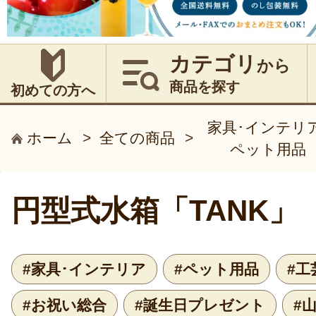
カテゴリ
から
商品を探す
初めての方へ
家具･インテリ
ホーム
>
全ての商品
>
ペット用品
円型式水箱「TANK」
#家具･インテリア
#ペット用品
#工
#お祝い総合
#誕生日プレゼント
#