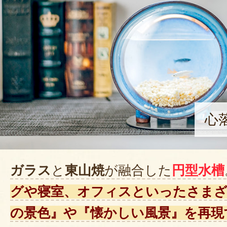
心
ガラス
と
東山焼
が融合した
円型水槽
グや寝室、オフィスといったさまざ
の景色』や『懐かしい風景』を再現