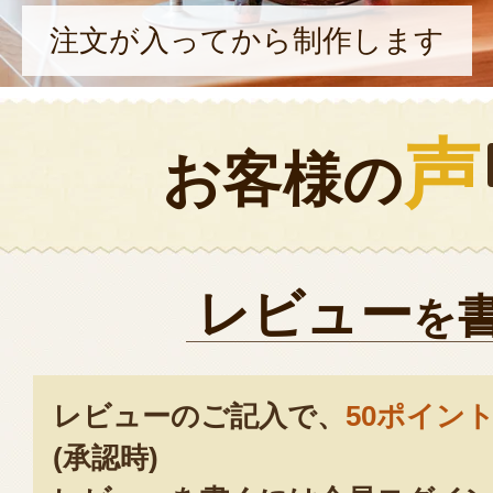
注文が入ってから制作します
声
お客様の
レビュー
を
レビューのご記入で、
50ポイン
(承認時)