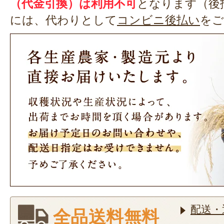
（代金引換）は利用不可
となります（後
には、代わりとして
コンビニ後払い
をご
配送・
全品送料無料