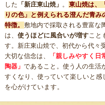
した
「新庄東山焼」
。
東山焼は、
りの色」と例えられる澄んだ青み
特徴。
敷地内で採取される豊富な
は、
使うほどに風合いが増す
こと
す。新庄東山焼で、初代から代々
大切な信念は、
「親しみやすく日
陶器」
であること。使う人の生活
すくなり、使っていて楽しいと感
を心がけています。