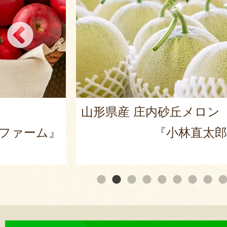
ロン
山形県産 桃（贈答用・家
太郎農園』
『東城