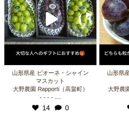
山形県産 ピオーネ・シャイン
山形県産
マスカット
大野農園 Rapporti（高畠町）
大野農園 
...
- - - -
14
0