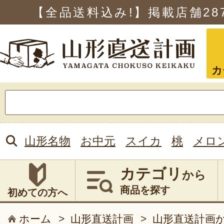
【全品送料込み!】掲載店舗
28
カ
検
索:
山形名物
お中元
スイカ
桃
メロ
カテゴリ
から
商品を探す
初めての方へ
ホーム
>
山形直送計画
>
山形直送計画