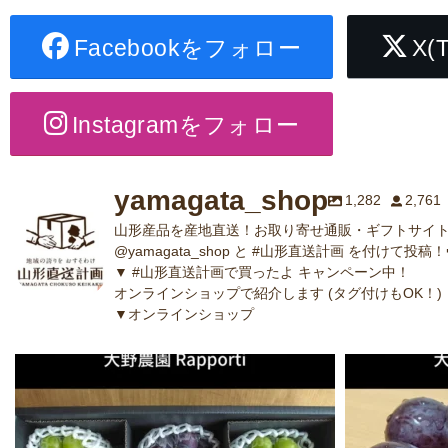
Facebookをフォロー
X(
Instagramをフォロー
yamagata_shop
1,282
2,761
山形産品を産地直送！お取り寄せ通販・ギフトサイト
@yamagata_shop と #山形直送計画 を付けて投稿！
▼ #山形直送計画で買ったよ キャンペーン中！
オンラインショップで紹介します (タグ付けもOK！)
▼オンラインショップ