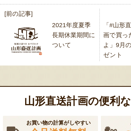
[前の記事]
投
2021年度夏季
「#山形
稿
長期休業期間に
画で買っ
ナ
ついて
よ」9月
ビ
ゼント
ゲ
ー
シ
ョ
山形直送計画の便利
ン
お買い物の計算がしやすい