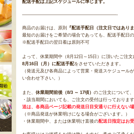
配送手配は上記スケジュールに準じます。
—————————————————————-
商品のお届けは、原則
『配送手配日（注文日ではありま
最短のお届けをご希望の場合であっても、配送手配日の
※配送手配日の翌日着は原則不可
よって、休業期間中（8月12日～15日）に頂いたご注
8月16日（月）に配送手配
をさせていただきます。
（発送元及び各商品によって営業・発送スケジュール
い合わせ下さい。）
また、
休業期間前後（8/3 ～ 17頃）
のご注文について、
・該当期間においても、ご注文の受付は行っておりま
送は、各商品ページ記載の発送日目安通りに行えない
（※商品発送が休業明けになる場合がございます。）
・休業期間中、または休業明け直後の
配送日指定はお