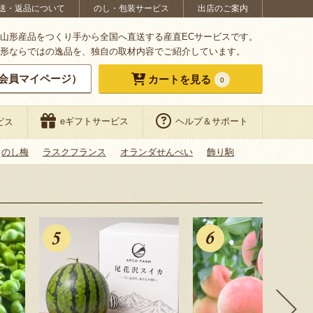
送・返品について
のし・包装サービス
出店のご案内
山形産品をつくり手から全国へ直送する産直ECサービスです。
形ならではの逸品を、独自の取材内容でご紹介しています。
会員マイページ）
カートを見る
0
eギフトサービス
ヘルプ＆サポート
ビス
のし梅
ラスクフランス
オランダせんべい
飾り駒