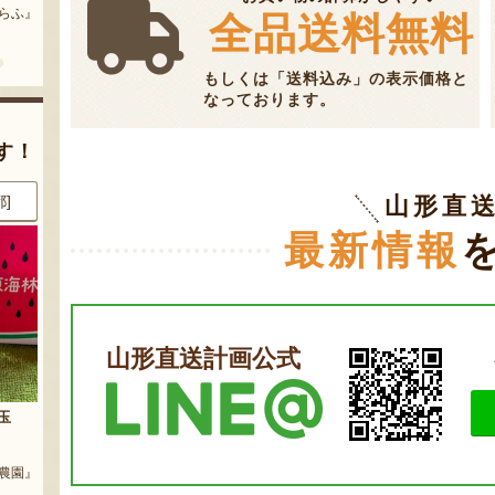
どう』
『三和油脂株式会社』
全品送料無料
『栗原果樹園』
もしくは「送料込み」の表示価格と
なっております。
す！
山形直
県]
8月6日 23:06 [山形県]
8月6日 23:01 [山形県]
最新情報
山形直送計画公式
ラウ
サン＆リブのジェラート詰合せ
山形県 白山産 枝豆 だだちゃ豆
『SUN＆LIV YAMAGATA』
『白山ちゃ茶農園』
樹園』