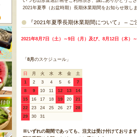
いつも山形直送計画をご利用頂き、誠にありがとうご
2021年夏季（お盆時期）長期休業期間をお知らせ致し
『2021年夏季長期休業期間について』 – 
2021年8月7日（土）～9日（月）及び、8月12日（木）
「
8月
のスケジュール」
日
月
火
水
木
金
土
1
2
3
4
5
6
7
8
9
10
11
12
13
14
15
16
17
18
19
20
21
22
23
24
25
26
27
28
29
30
31
※いずれの期間であっても、注文は受け付けておりま