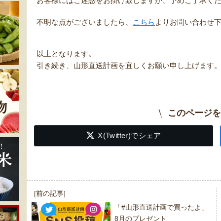
お客様にはご迷惑をお掛け致しますが、予めご了承く
不明な点がございましたら、
こちら
よりお問い合わせ
以上となります。
引き続き、山形直送計画を宜しくお願い申し上げます
このページを
X(Twitter)でシェア
投
[前の記事]
稿
「#山形直送計画で買ったよ」
ナ
8月のプレゼント