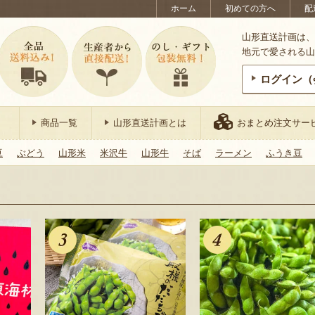
ホーム
初めての方へ
配
山形直送計画は、
地元で愛される山
ログイン（
商品一覧
山形直送計画とは
おまとめ注文サー
豆
ぶどう
山形米
米沢牛
山形牛
そば
ラーメン
ふうき豆