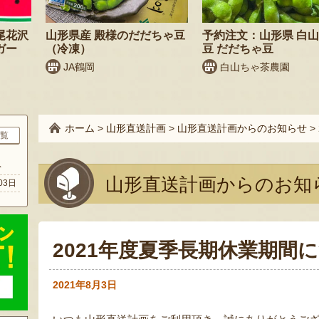
尾花沢
山形県産 殿様のだだちゃ豆
予約注文：山形県 白山
ガー
（冷凍）
豆 だだちゃ豆
JA鶴岡
白山ちゃ茶農園
ホーム
>
山形直送計画
>
山形直送計画からのお知らせ
>
覧
ト
山形直送計画からのお知
03日
2021年度夏季長期休業期間
2021年8月3日