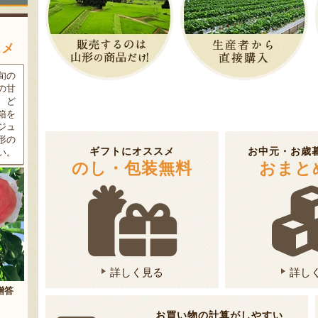
スメ
条件
三和油脂の看板商品「まいに
果樹栽培が盛んな東根市で育
ラン
ちのこめ油」は、新鮮な国産
った「白桃」。あえて大玉で
細か
の「米ぬか」から作られた食
はなく、美味しさや食感を重
濃厚
用油。油特有の臭いやクセが
視した「中玉」にこだわって
す。
なく、食材の美味しさを引き
栽培しています。「陽夏妃」
りの
立てます。一度使えば、毎日
や「川中島白桃」など、その
ギフトにオススメ
お中元・お歳
物に
使いたくなること間違いなし
時期に旬の品種をお届けしま
のし・包装無料
おまと
です。
す。
詳しく見る
詳し
まいにちのこめ油
予約注文：山形県産 桃（贈答
お買い物の計算がしやすい
用・家庭用）