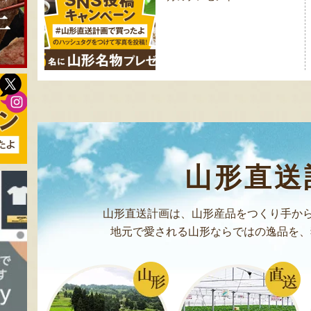
ビ
ゲ
ー
シ
ョ
ン
山形直送
山形直送計画は、山形産品をつくり手から
地元で愛される山形ならではの逸品を、