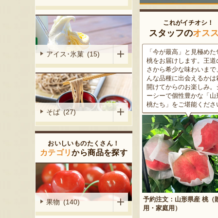
これがイチオシ！
スタッフの
オス
がる尾花沢
「今が最高」と見極めた旬の
米沢牛は、非常に厳しい
アイス･氷菓 (15)
大地で丹精込
桃をお届けします。王道の甘
をクリアした最高級のブ
メロンは、糖
さから希少な味わいまで、ど
ド牛。美しいサシ・きめ
る「知る人ぞ
んな品種に出会えるかは箱を
な肉質・とろける食感・
です。一口頬
開けてからのお楽しみ。ジュ
な旨味、すべてが抜群で
いっぱいに広
ーシーで個性豊かな「山形の
高級感のある黒化粧箱入
醇な香りをお
桃たち」をご堪能ください。
ため、大切な人への贈り
そば (27)
どうぞ！
おいしいものたくさん！
カテゴリ
から商品を探す
予約注文：山形県産 桃（贈答
果物 (140)
産 メロン（赤
用・家庭用）
米沢牛