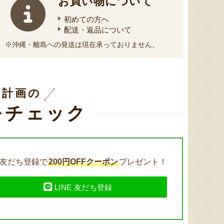
お買い物について
『たかはたファーム』
『長岡ファーム』
初めての方へ
配送・返品について
※沖縄・離島への発送は現在承っておりません。
送計画の
8月6日 23:49 [鹿児島県]
8月6日 23:14 [東京都]
8月6
をチェック
友だち登録で
200円OFFクーポン
プレゼント！
LINE 友だち登録
山形県産 尾花沢スイカ 小玉
山形県産 尾花沢スイカ 大玉
山形県産
「ピノ・ガール」
「羅皇ザ・スウィート」
ェア
『東海林農園』
『東海林農園』