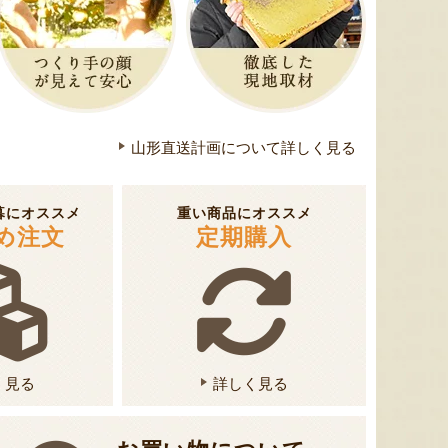
色とりどりのフルーツがぎゅ
寒河江市の肥沃な大地で育っ
肥沃な
っと詰まった「ミックスゼリ
たスイートコーン「おおも
市。そ
ー」。色をテーマに、素材の
の」。存在感のある大きさ
めて育
山形直送計画について詳しく見る
組み合わせやカットの仕方に
と、果物にも負けない濃厚な
度15
もこだわりました。箱を開け
甘みが特徴。朝採りをその日
知るお
た瞬間に笑顔になれるゼリー
のうちに発送し、鮮度そのま
張るだ
暮にオススメ
重い商品にオススメ
は、大切な方への贈り物にも
まにお届けします。
がる幸
め注文
定期購入
最適。
届けし
く見る
詳しく見る
予約注文：山形県産トウモロコ
ミックスゼリー
シ「おおもの」
予約注文
肉・青