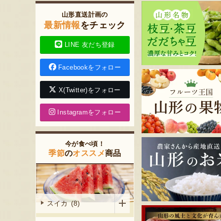
山形直送計画の
最新情報
をチェック
LINE 友だち登録
Facebookをフォロー
X(Twitter)をフォロー
Instagramをフォロー
今が食べ頃！
季節
の
オススメ
商品
スイカ (8)