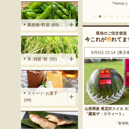
『Farmおとらふ』
『肉匠えん
イフデザイン』
農産物･野菜 (69)
現在のご注文状況
今これが
売
れてま
9 [鹿児島県]
8月6日 23:14 [東京都]
8月6日 23:09 [新潟
米･雑穀･餅 (92)
スイーツ･お菓子
(99)
イカ 小玉
山形県産 尾花沢スイカ 大玉
山形県産 種なしぶどう デ
「羅皇ザ・スウィート」
ェア
『東海林農園』
『東海林農園』
『漆山果