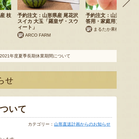
産 枝
予約注文：山形県産 尾花沢
予約注文：山形県産 桃
スイカ 大玉「羅皇ザ・スウ
答用・家庭用）
ィート」
まるたか果樹園
ARCO FARM
2021年度夏季長期休業期間について
らせ
について
カテゴリー：
山形直送計画からのお知らせ