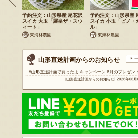
枝豆 だ
予約注文：山形県産 尾花沢
予約注文：山形県産 
スイカ 大玉「羅皇ザ・スウ
スイカ 小玉「ピノ・
ィート」
ル」
東海林農園
東海林農園
山形直送計画からのお知らせ
一
#山形直送計画で買ったよ キャンペーン 8月のプレゼン
[山形直送計画からのお知らせ]
2026年08月