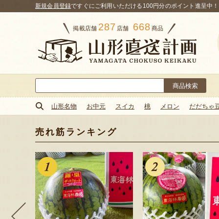
新規会員登録
ですぐにご利用いただける100円分のポイント進呈中！
287
668
掲載店舗
店舗
商品
検
索:
山形名物
お中元
スイカ
桃
メロン
だだちゃ
売れ筋ランキング