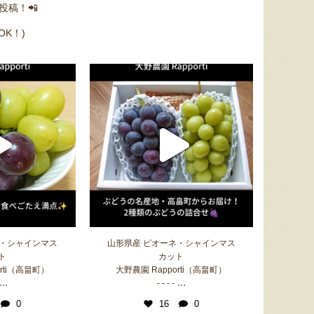
ミックスゼリー
シ「おおもの」
予約注文
て投稿！📲
肉・青
！
『たかはたファーム』
『長岡ファーム』
K！)
8月7日 16:16 [新潟県]
8月7日 16:14 [埼玉県]
8月7
ネ・シャインマス
山形県産 ピオーネ・シャインマス
ト
カット
rti（高畠町）
大野農園 Rapporti（高畠町）
Fruits Craft Cider（フルーツク
山形県産 尾花沢スイカ 大玉
からか
...
...
- - - -
ラフトサイダー）ギフトセット
「羅皇ザ・スウィート」
0
16
0