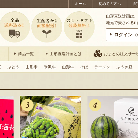
ホーム
初めての方へ
配
山形直送計画は、
地元で愛される山
ログイン（
商品一覧
山形直送計画とは
おまとめ注文サー
豆
ぶどう
山形米
米沢牛
山形牛
そば
ラーメン
ふうき豆