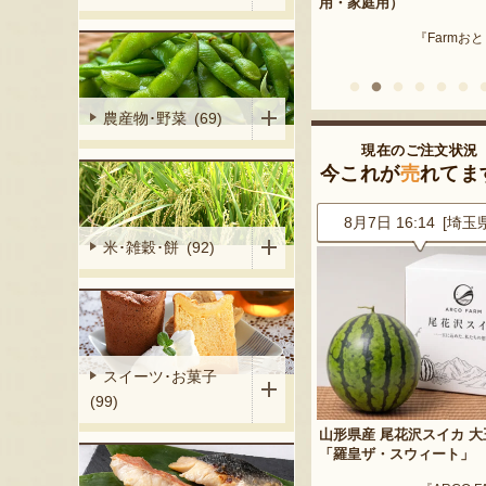
産 メロン（赤
用・家庭用）
米沢牛
『Farmおとらふ』
『肉匠えん
イフデザイン』
農産物･野菜 (69)
現在のご注文状況
今これが
売
れてま
6 [新潟県]
8月7日 16:14 [埼玉県]
8月7日 14:48 [大分
米･雑穀･餅 (92)
スイーツ･お菓子
(99)
Cider（フルーツク
山形県産 尾花沢スイカ 大玉
からからせんべい
ギフトセット
「羅皇ザ・スウィート」
『宇佐美煎