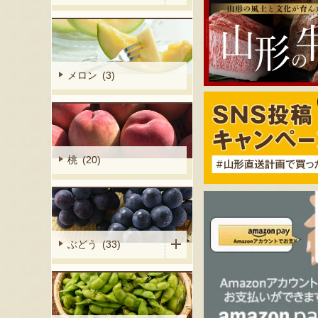
メロン (3)
桃 (20)
ぶどう (33)