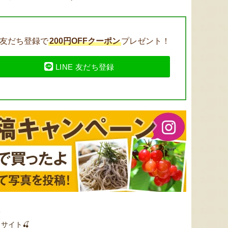
友だち登録で
200円OFFクーポン
プレゼント！
色とりどりのフルーツがぎゅ
寒河江市の肥沃な大地で育っ
肥沃な
LINE 友だち登録
っと詰まった「ミックスゼリ
たスイートコーン「おおも
市。そ
ー」。色をテーマに、素材の
の」。存在感のある大きさ
めて育
組み合わせやカットの仕方に
と、果物にも負けない濃厚な
度15
もこだわりました。箱を開け
甘みが特徴。朝採りをその日
知るお
た瞬間に笑顔になれるゼリー
のうちに発送し、鮮度そのま
張るだ
は、大切な方への贈り物にも
まにお届けします。
がる幸
最適。
届けし
8
予約注文：山形県産トウモロコ
サイト🍒