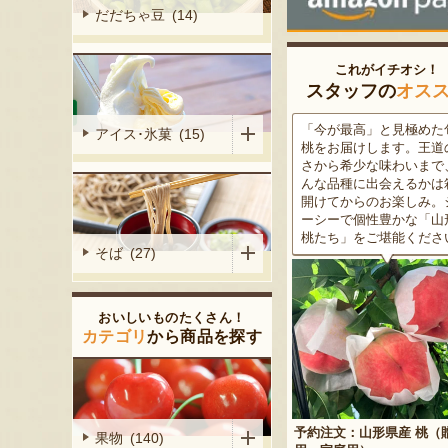
だだちゃ豆 (14)
これがイチオシ！
スタッフの
オス
がる尾花沢
「今が最高」と見極めた旬の
米沢牛は、非常に厳しい
アイス･氷菓 (15)
大地で丹精込
桃をお届けします。王道の甘
をクリアした最高級のブ
メロンは、糖
さから希少な味わいまで、ど
ド牛。美しいサシ・きめ
る「知る人ぞ
んな品種に出会えるかは箱を
な肉質・とろける食感・
です。一口頬
開けてからのお楽しみ。ジュ
な旨味、すべてが抜群で
いっぱいに広
ーシーで個性豊かな「山形の
高級感のある黒化粧箱入
醇な香りをお
桃たち」をご堪能ください。
ため、大切な人への贈り
そば (27)
どうぞ！
おいしいものたくさん！
カテゴリ
から商品を探す
予約注文：山形県産 桃（贈答
果物 (140)