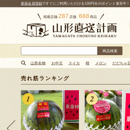
新規会員登録
ですぐにご利用いただける100円分のポイント進呈中！
287
668
掲載店舗
店舗
商品
検
索:
山形名物
お中元
スイカ
桃
メロン
だだちゃ
売れ筋ランキング