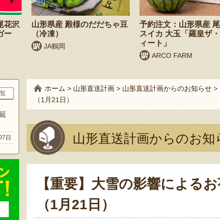
尾花沢
山形県産 殿様のだだちゃ豆
予約注文：山形県産 
ガー
（冷凍）
スイカ 大玉「羅皇ザ
ィート」
JA鶴岡
ARCO FARM
ホーム
>
山形直送計画
>
山形直送計画からのお知らせ
>
覧
（1月21日）
延
山形直送計画からのお知
07日
【重要】大雪の影響によるお
（1月21日）