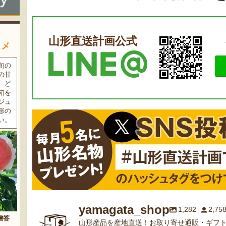
山形直送計画公式
スメ
条件
三和油脂の看板商品「まいに
果樹栽培が盛んな東根市で育
ラン
ちのこめ油」は、新鮮な国産
った「白桃」。あえて大玉で
細か
の「米ぬか」から作られた食
はなく、美味しさや食感を重
濃厚
用油。油特有の臭いやクセが
視した「中玉」にこだわって
す。
なく、食材の美味しさを引き
栽培しています。「陽夏妃」
りの
立てます。一度使えば、毎日
や「川中島白桃」など、その
物に
使いたくなること間違いなし
時期に旬の品種をお届けしま
です。
す。
yamagata_shop
1,282
2,75
山形産品を産地直送！お取り寄せ通販・ギフト