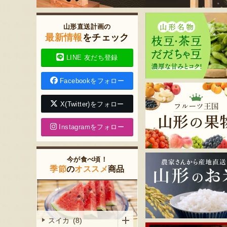
山形直送計画の
最新情報
をチェック
LINE 友だち登録
Facebookをフォロー
X(Twitter)をフォロー
Instagramをフォロー
今が食べ頃！
季節
の
オススメ
商品
スイカ (8)