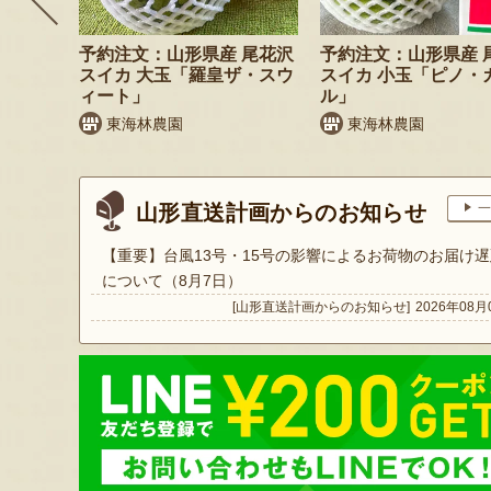
 小玉ス
予約注文：山形県産 尾花沢
予約注文：山形県産 
」
スイカ 大玉「羅皇ザ・スウ
スイカ 小玉「ピノ・
ィート」
ル」
東海林農園
東海林農園
山形直送計画からのお知らせ
一
【重要】台風13号・15号の影響によるお荷物のお届け遅
について（8月7日）
[山形直送計画からのお知らせ]
2026年08月