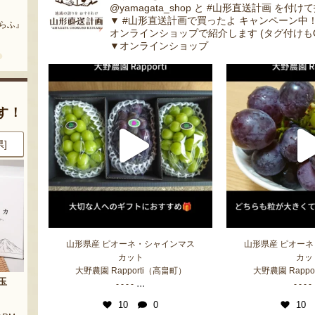
まいにちのこめ油
予約注文：山形県産 桃（贈答
@yamagata_shop と #山形直送計画 を付け
用・家庭用）
▼ #山形直送計画で買ったよ キャンペーン中
どう』
『三和油脂株式会社』
オンラインショップで紹介します (タグ付けもO
『栗原果樹園』
▼オンラインショップ
す！
県]
8月7日 14:48 [大分県]
8月7日 13:39 [愛知県]
山形県産 ピオーネ・シャインマス
山形県産 ピオー
カット
カッ
大野農園 Rapporti（高畠町）
大野農園 Rappo
からからせんべい
山形県産 スイカ ブラックジャ
...
- - - -
- - - -
ック
10
0
10
餅店』
『宇佐美煎餅店』