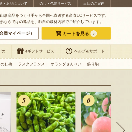
送・返品について
のし・包装サービス
出店のご案内
山形産品をつくり手から全国へ直送する産直ECサービスです。
形ならではの逸品を、独自の取材内容でご紹介しています。
会員マイページ）
カートを見る
0
eギフトサービス
ヘルプ＆サポート
ビス
のし梅
ラスクフランス
オランダせんべい
飾り駒