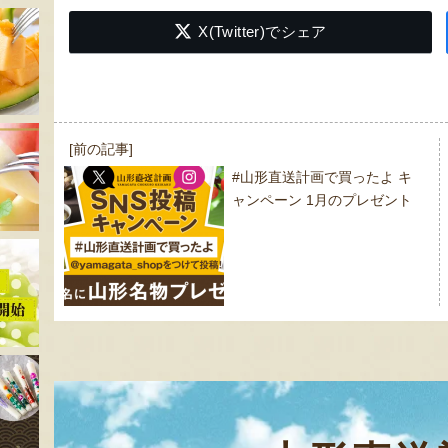
X(Twitter)でシェア
投
[前の記事]
稿
#山形直送計画で買ったよ キ
ナ
ャンペーン 1月のプレゼント
ビ
ゲ
ー
シ
ョ
ン