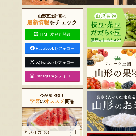
山形直送計画の
最新情報
をチェック
LINE 友だち登録
Facebookをフォロー
X(Twitter)をフォロー
Instagramをフォロー
今が食べ頃！
季節
の
オススメ
商品
スイカ (8)