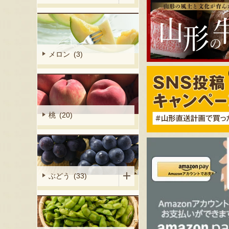
メロン (3)
桃 (20)
ぶどう (33)