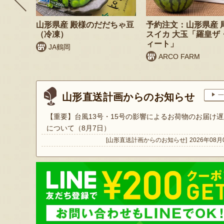
リームセ
山形県産 殿様のだだちゃ豆
予約注文：山形県産 
（冷凍）
スイカ 大玉「羅皇ザ
ィート」
JA鶴岡
ARCO FARM
山形直送計画からのお知らせ
一
【重要】台風13号・15号の影響によるお荷物のお届け遅
について（8月7日）
[山形直送計画からのお知らせ]
2026年08月