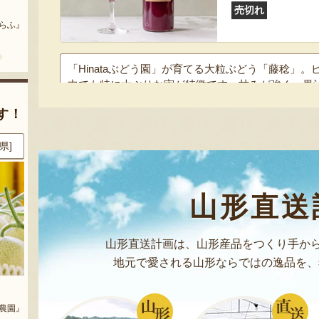
まいにちのこめ油
予約注文：山形県産 桃（贈答
売切れ
用・家庭用）
どう』
『三和油脂株式会社』
『栗原果樹園』
「Hinataぶどう園」が育てる大粒ぶどう「藤稔」
中でも特に大ぶりな実が特徴です。甘みが強く、果
さですよ。
す！
予約注文：山形
県]
8月9日 13:49 [茨城県]
8月9日 13:28 [茨城県]
お客様の声 1件
発送時期：8月下旬
発送目安：発送時
山形直送
賞味期限：商品到
￥6,000
(送料込)
山形直送計画は、山形産品をつくり手から
売切れ
のし可
地元で愛される山形ならではの逸品を、
庭用）
山形牛ハンバーグ
山形県産 庄内柿
1950年からぶどう栽培を行っている果樹農家が、
樹園』
『丸内牛肉店』
『戸田農園』