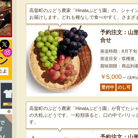
高畠町のぶどう農家「Hinataぶどう園」の、シャ
お届けします。どれも種なしで食べやすく、さまざ
予約注文：山形
合せ
発送時期：8月下旬
発送目安：収穫後
賞味期限：商品到
￥5,000
～
(送料
受付中
のし可
高畠町のぶどう農家「Hinataぶどう園」が育てた
の大粒ぶどうです。一粒頬張ると、口の中でパリッ
す。
予約注文：山