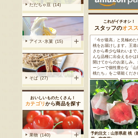
だだちゃ豆 (14)
これがイチオシ！
スタッフの
オス
がる尾花沢
「今が最高」と見極めた旬の
米沢牛は、非常に厳しい
アイス･氷菓 (15)
大地で丹精込
桃をお届けします。王道の甘
をクリアした最高級のブ
メロンは、糖
さから希少な味わいまで、ど
ド牛。美しいサシ・きめ
る「知る人ぞ
んな品種に出会えるかは箱を
な肉質・とろける食感・
です。一口頬
開けてからのお楽しみ。ジュ
な旨味、すべてが抜群で
いっぱいに広
ーシーで個性豊かな「山形の
高級感のある黒化粧箱入
醇な香りをお
桃たち」をご堪能ください。
ため、大切な人への贈り
そば (27)
どうぞ！
おいしいものたくさん！
カテゴリ
から商品を探す
予約注文：山形県産 桃（贈答
果物 (140)