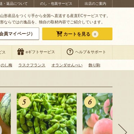
送・返品について
のし・包装サービス
出店のご案内
山形産品をつくり手から全国へ直送する産直ECサービスです。
形ならではの逸品を、独自の取材内容でご紹介しています。
会員マイページ）
カートを見る
0
eギフトサービス
ヘルプ＆サポート
ビス
のし梅
ラスクフランス
オランダせんべい
飾り駒