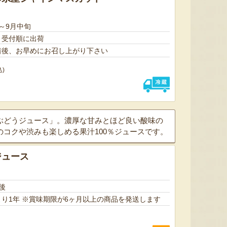
～9月中旬
、受付順に出荷
着後、お早めにお召し上がり下さい
色とりどりのフルーツがぎゅ
寒河江市の肥沃な大地で育っ
肥沃な
込)
っと詰まった「ミックスゼリ
たスイートコーン「おおも
市。そ
ー」。色をテーマに、素材の
の」。存在感のある大きさ
めて育
組み合わせやカットの仕方に
と、果物にも負けない濃厚な
度15
もこだわりました。箱を開け
甘みが特徴。朝採りをその日
知るお
た瞬間に笑顔になれるゼリー
のうちに発送し、鮮度そのま
張るだ
ぶどうジュース」。濃厚な甘みとほど良い酸味の
は、大切な方への贈り物にも
まにお届けします。
がる幸
最適。
届けし
コクや渋みも楽しめる果汁100％ジュースです。
ジュース
後
賞味期限：製造日より1年 ※賞味期限が6ヶ月以上の商品を発送します
予約注文：山形県産トウモロコ