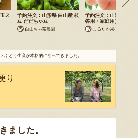
小玉ス
予約注文：山形県 白山産 枝
予約注文：山形県産 桃
豆 だだちゃ豆
答用・家庭用）
白山ちゃ茶農園
まるたか果樹園
>
ぶどう生産が本格的になってきました。
お便り
きました。