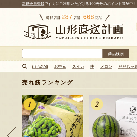
新規会員登録
ですぐにご利用いただける100円分のポイント進呈中！
287
668
掲載店舗
店舗
商品
検
索:
山形名物
お中元
スイカ
桃
メロン
だだちゃ
売れ筋ランキング