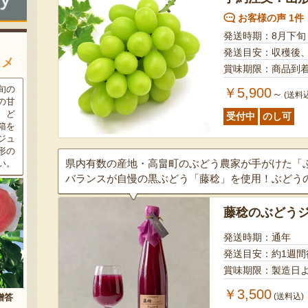
お客様の声 1件
発送時期：8月下旬
発送目安：収穫後
スメ
賞味期限：商品到
条件
三和油脂の看板商品「まいに
果樹栽培が盛んな東根市で育
￥5,900
～
(送料
ラン
ちのこめ油」は、新鮮な国産
った「白桃」。あえて大玉で
細か
の「米ぬか」から作られた食
はなく、美味しさや食感を重
受付中
のし可
濃厚
用油。油特有の臭いやクセが
視した「中玉」にこだわって
す。
なく、食材の美味しさを引き
栽培しています。「陽夏妃」
りの
立てます。一度使えば、毎日
や「川中島白桃」など、その
県内有数の産地・高畠町のぶどう農家が手がけた「
物に
使いたくなること間違いなし
時期に旬の品種をお届けしま
です。
す。
バランスが自慢の黒ぶどう「藤稔」を使用！ぶどうの
藤稔のぶどう
発送時期：通年
発送目安：約1週間
￥3,500
(送料込)