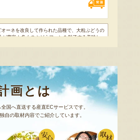
ミックスゼリー
シ「おおもの」
予約注文
肉・青
『たかはたファーム』
『長岡ファーム』
。ピオーネを改良して作られた品種で、大粒ぶどうの
汁が豊富！多くのぶどうファンを魅了する美味し
県産ぶどう 藤稔（ふじみのり）
8月9日 17:49 [兵庫県]
8月9日 14:29 [神奈川県]
8月9
～
期に順次出荷
計画とは
着後、お早めにお召し上がりください
全国へ直送する産直ECサービスです。
独自の取材内容でご紹介しています。
山形県産 シャインマスカット・
山形県産 庄内砂丘メロン
山形県産
藤稔
愛情込めて育てたデラウェア。「種なしぶどう」の
『小林直太郎農園』