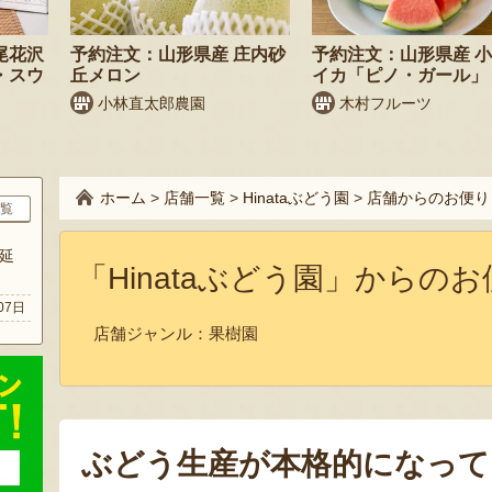
尾花沢
予約注文：山形県産 庄内砂
予約注文：山形県産 
・スウ
丘メロン
イカ「ピノ・ガール」
小林直太郎農園
木村フルーツ
ホーム
>
店舗一覧
>
Hinataぶどう園
>
店舗からのお便り
覧
延
「Hinataぶどう園」からの
07日
店舗ジャンル：
果樹園
ぶどう生産が本格的になって