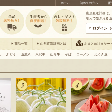
ホーム
初めての方へ
配
山形直送計画は、
地元で愛される山
ログイン（
商品一覧
山形直送計画とは
おまとめ注文サー
豆
ぶどう
山形米
米沢牛
山形牛
そば
ラーメン
ふうき豆