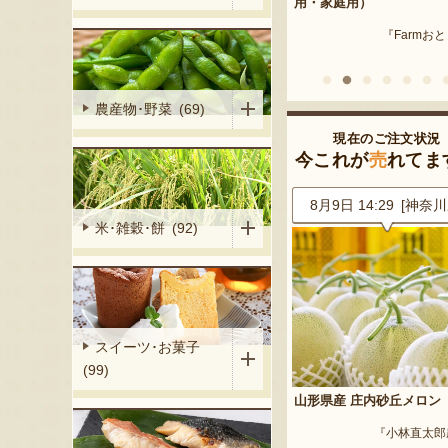
産 メロン（赤
用・家庭用）
米沢牛
『Farmおとらふ』
『肉匠えん
イフデザイン』
農産物･野菜 (69)
現在のご注文状況
今これが
売
れてま
9 [兵庫県]
8月9日 14:29 [神奈川県]
8月9日 14:01 [山形
米･雑穀･餅 (92)
スイーツ･お菓子
(99)
ンマスカット・
山形県産 庄内砂丘メロン
山形県産 桃（贈答用・家
『小林直太郎農園』
『まるたか果