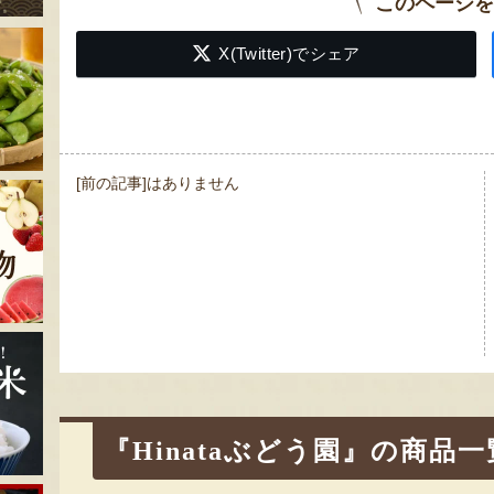
このページを
X(Twitter)でシェア
投
[前の記事]はありません
稿
ナ
ビ
ゲ
ー
シ
ョ
ン
『Hinataぶどう園』の商品一