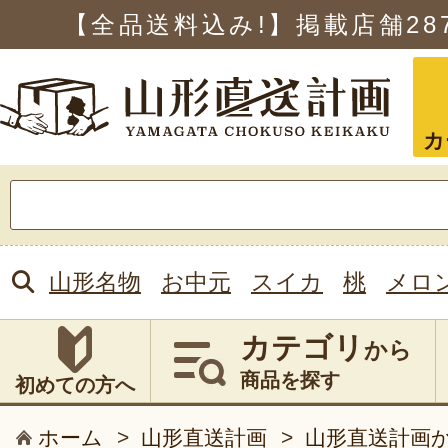
【全品送料込み!】掲載店舗
28
カ
検
索:
山形名物
お中元
スイカ
桃
メロ
カテゴリ
から
商品を探す
初めての方へ
ホーム
>
山形直送計画
>
山形直送計画