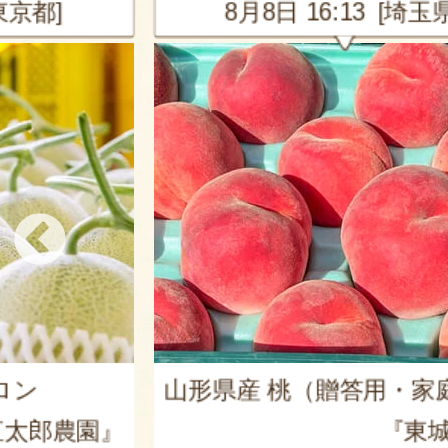
東京都]
8月8日 16:13 [埼玉県
ロン
山形県産 桃（贈答用・家
太郎農園』
『東城