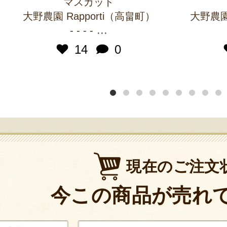
マスカット
大野農園 Rapporti（高畠町）
大野農園 
...
- - - -
14
0
現在のご注文
今この商品が売れ