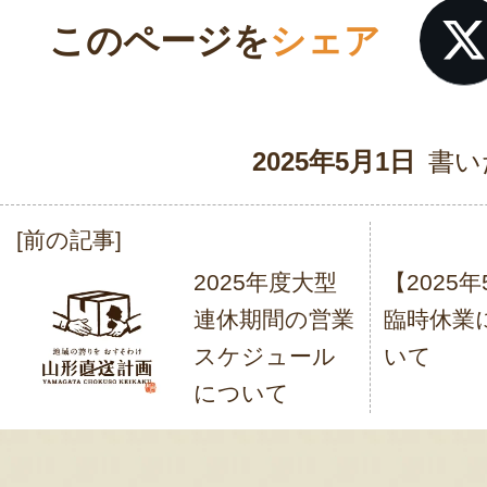
このページを
シェア
2025年5月1日
書い
[前の記事]
投
2025年度大型
【2025
稿
連休期間の営業
臨時休業
ナ
スケジュール
いて
ビ
について
ゲ
ー