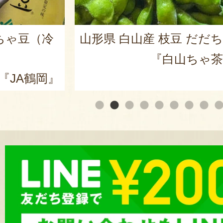
だだちゃ豆
山形県産 尾花沢スイカ 大
皇ザ・スウィート」
ゃ茶農園』
『ARCO 