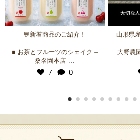
💬新着商品のご紹介！
山形県産
■ お茶とフルーツのシェイク –
大野農園 
...
桑名園本店
7
0