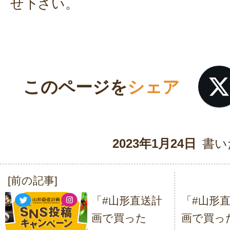
せ下さい。
このページを
シェア
2023年1月24日
書い
[前の記事]
投
「#山形直送計
「#山形
稿
画で買った
画で買っ
ナ