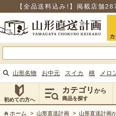
【全品送料込み!】掲載店舗
28
カ
検
索:
山形名物
お中元
スイカ
桃
メロ
カテゴリ
から
商品を探す
初めての方へ
ホーム
>
山形直送計画
>
山形直送計画