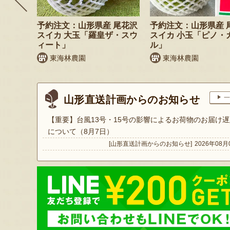
 小玉ス
予約注文：山形県産 尾花沢
予約注文：山形県産 
」
スイカ 大玉「羅皇ザ・スウ
スイカ 小玉「ピノ・
ィート」
ル」
東海林農園
東海林農園
山形直送計画からのお知らせ
一
【重要】台風13号・15号の影響によるお荷物のお届け遅
について（8月7日）
[山形直送計画からのお知らせ]
2026年08月