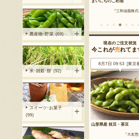
米沢牛
まいにちのこめ油
Farmおとらふ』
『肉匠えんどう』
『三和油脂株式
農産物･野菜 (69)
現在のご注文状況
今これが
売
れてま
 [大阪府]
8月7日 09:56 [東京都]
8月7日 09:53 [東京都]
米･雑穀･餅 (92)
スイーツ･お菓子
(99)
ラート詰合せ
山形県産 尾花沢スイカ 小玉
山形県産 枝豆・茶豆
「ピノ・ガール」
YAMAGATA』
『大友惣兵