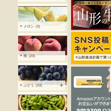
メロン (3)
桃 (20)
ぶどう (33)