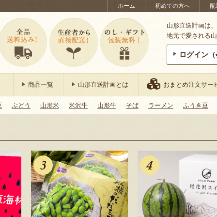
ホーム
初めての方へ
配
山形直送計画は、
地元で愛される山
ログイン（
商品一覧
山形直送計画とは
おまとめ注文サー
豆
ぶどう
山形米
米沢牛
山形牛
そば
ラーメン
ふうき豆