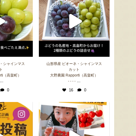
シ「おおもの」
予約注文：山形県産 メロン（赤
用・家
肉・青肉）
『長岡ファーム』
『あぐりライフデザイン』
8月7日 09:56 [大阪府]
8月7日 09:56 [東京都]
8月7日
ネ・シャインマス
山形県産 ピオーネ・シャインマス
ト
カット
rti（高畠町）
大野農園 Rapporti（高畠町）
...
...
- - - -
0
16
0
サン＆リブのジェラート詰合せ
山形県産 尾花沢スイカ 小玉
山形県産
「ピノ・ガール」
『SUN＆LIV YAMAGATA』