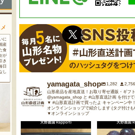
スメ
いに
果樹栽培が盛んな東根市で育
色とりどりのフルーツがぎゅ
国産
った「白桃」。あえて大玉で
っと詰まった「ミックスゼリ
た食
はなく、美味しさや食感を重
ー」。色をテーマに、素材の
セが
視した「中玉」にこだわって
組み合わせやカットの仕方に
引き
栽培しています。「陽夏妃」
もこだわりました。箱を開け
毎日
や「川中島白桃」など、その
た瞬間に笑顔になれるゼリー
なし
時期に旬の品種をお届けしま
は、大切な方への贈り物にも
す。
最適。
yamagata_shop
1,282
2,75
山形産品を産地直送！お取り寄せ通販・ギフト
@yamagata_shop と #山形直送計画 を付け
▼ #山形直送計画で買ったよ キャンペーン中
オンラインショップで紹介します (タグ付けもO
▼オンラインショップ