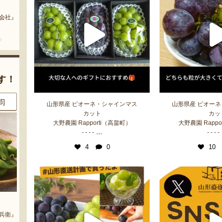
予約注文：山形県産 桃（贈答
ミックスゼリー
用・家庭用）
会社』
『たかはたファーム』
『栗原果樹園』
す！
8月7日 09:41 [愛知県]
8月7日 10:06 [東京都]
山形県産 ピオーネ・シャインマス
山形県産 ピオー
カット
カッ
大野農園 Rapporti（高畠町）
大野農園 Rappo
...
- - - -
- - - -
4
0
10
山形県産 桃（贈答用・家庭用）
山形県産 尾花沢スイカ 大玉
「羅皇ザ・スウィート」
衛』
『タキグチフルーツガーデン』