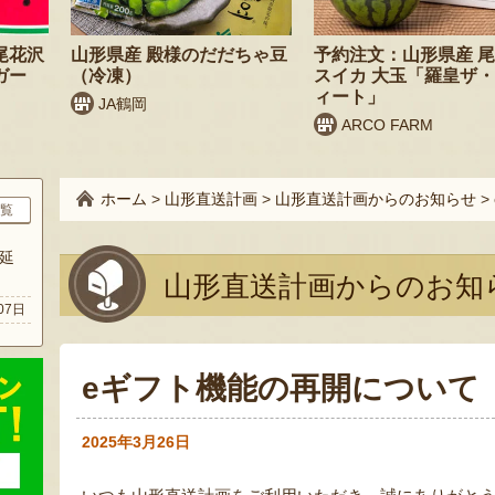
尾花沢
山形県産 殿様のだだちゃ豆
予約注文：山形県産 
ガー
（冷凍）
スイカ 大玉「羅皇ザ
ィート」
JA鶴岡
ARCO FARM
ホーム
>
山形直送計画
>
山形直送計画からのお知らせ
>
覧
延
山形直送計画からのお知
07日
eギフト機能の再開について（
2025年3月26日