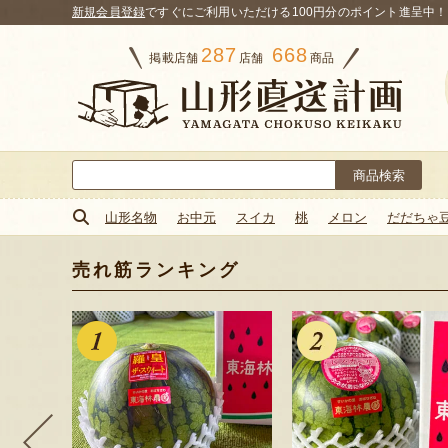
新規会員登録
ですぐにご利用いただける100円分のポイント進呈中！
287
668
掲載店舗
店舗
商品
検
索:
山形名物
お中元
スイカ
桃
メロン
だだちゃ
売れ筋ランキング