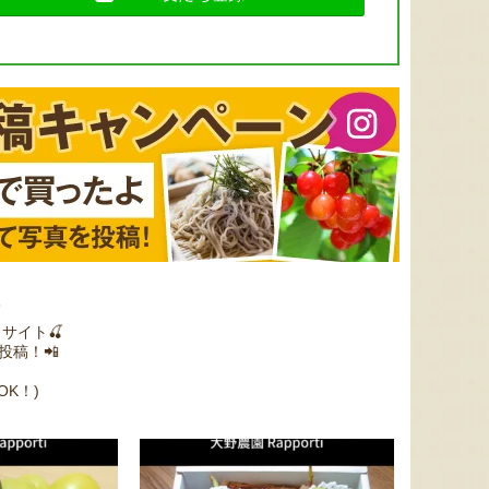
寒河江市の肥沃な大地で育っ
肥沃な土壌が広がる尾花沢
「今が
たスイートコーン「おおも
市。その豊かな大地で丹精込
桃をお
の」。存在感のある大きさ
めて育てられたメロンは、糖
さから
と、果物にも負けない濃厚な
度15度前後を誇る「知る人ぞ
んな品
甘みが特徴。朝採りをその日
知るおいしさ」です。一口頬
開けて
のうちに発送し、鮮度そのま
張るだけで身体いっぱいに広
ーシー
まにお届けします。
がる幸せと、芳醇な香りをお
桃たち
届けします。
6
サイト🍒
て投稿！📲
！
K！)
予約注文：山形県産トウモロコ
予約注文