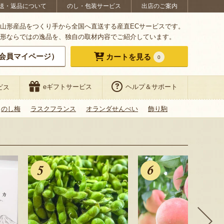
送・返品について
のし・包装サービス
出店のご案内
山形産品をつくり手から全国へ直送する産直ECサービスです。
形ならではの逸品を、独自の取材内容でご紹介しています。
会員マイページ）
カートを見る
0
eギフトサービス
ヘルプ＆サポート
ビス
のし梅
ラスクフランス
オランダせんべい
飾り駒