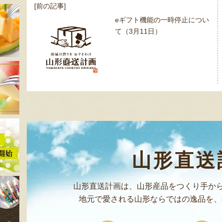
投
[前の記事]
稿
eギフト機能の一時停止につい
ナ
て（3月11日）
ビ
ゲ
ー
シ
ョ
ン
山形直送
山形直送計画は、山形産品をつくり手から
地元で愛される山形ならではの逸品を、