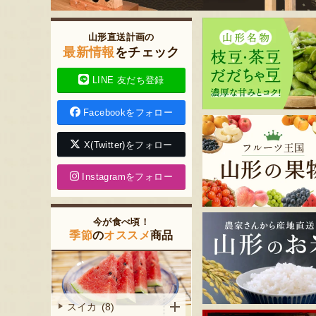
山形直送計画の
最新情報
をチェック
LINE 友だち登録
Facebookをフォロー
X(Twitter)をフォロー
Instagramをフォロー
今が食べ頃！
季節
の
オススメ
商品
スイカ (8)