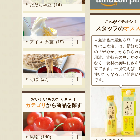
だだちゃ豆 (14)
これがイチオシ！
スタッフの
オス
見極めた旬の
米沢牛は、非常に厳しい条件
三和油脂の看板商品「ま
アイス･氷菓 (15)
す。王道の甘
をクリアした最高級のブラン
ちのこめ油」は、新鮮な
わいまで、ど
ド牛。美しいサシ・きめ細か
の「米ぬか」から作られ
えるかは箱を
な肉質・とろける食感・濃厚
用油。油特有の臭いやク
楽しみ。ジュ
な旨味、すべてが抜群です。
なく、食材の美味しさを
かな「山形の
高級感のある黒化粧箱入りの
立てます。一度使えば、
能ください。
ため、大切な人への贈り物に
使いたくなること間違い
そば (27)
どうぞ！
です。
おいしいものたくさん！
カテゴリ
から商品を探す
産 桃（贈答
果物 (140)