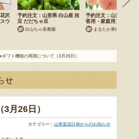
尾花沢
予約注文：山形県 白山産 枝
予約注文：山形県産 桃
・スウ
豆 だだちゃ豆
答用・家庭用）
白山ちゃ茶農園
まるたか果樹園
eギフト機能の再開について（3月26日）
らせ
3月26日）
カテゴリー：
山形直送計画からのお知らせ