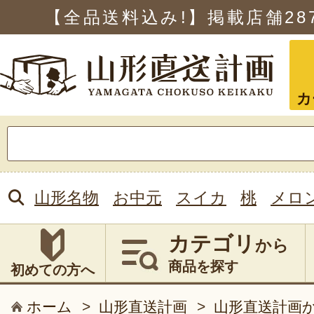
【全品送料込み!】掲載店舗
28
カ
検
索:
山形名物
お中元
スイカ
桃
メロ
カテゴリ
から
商品を探す
初めての方へ
ホーム
>
山形直送計画
>
山形直送計画