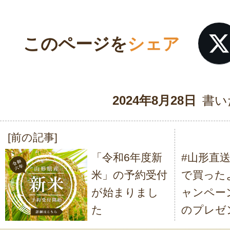
このページを
シェア
2024年8月28日
書い
[前の記事]
投
「令和6年度新
#山形直
稿
米」の予約受付
で買った
ナ
が始まりまし
ャンペーン
ビ
た
のプレゼ
ゲ