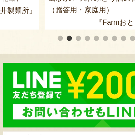
『白山ちゃ茶
mおとらふ』