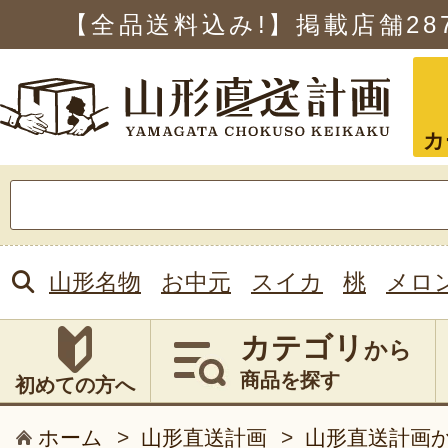
【全品送料込み!】掲載店舗
28
カ
検
索:
山形名物
お中元
スイカ
桃
メロ
カテゴリ
から
商品を探す
初めての方へ
ホーム
>
山形直送計画
>
山形直送計画