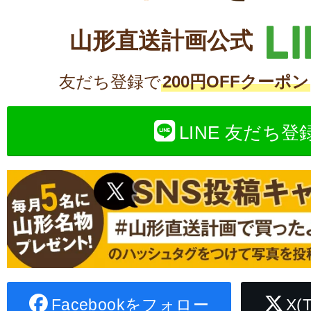
山形直送計画公式
友だち登録で
200円OFFクーポン
LINE 友だち登
Facebookをフォロー
X(