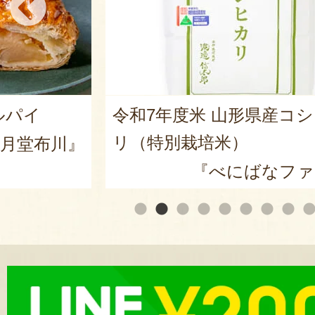
産コシヒカ
山形県産 尾花沢スイカ 大
皇ザ・スウィート」
ファーム』
『ARCO 