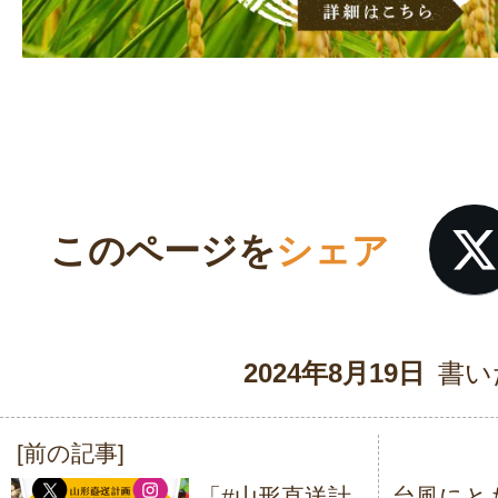
このページを
シェア
2024年8月19日
書い
[前の記事]
投
「#山形直送計
台風にと