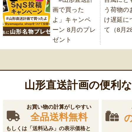
稿
画で買った
う荷物の
ナ
よ」キャンペ
け遅延に
ビ
ーン 8月のプレ
て（8月2
ゲ
ゼント
ー
シ
ョ
ン
山形直送計画の便利
お買い物の計算がしやすい
全品送料無料
もしくは「送料込み」の表示価格と