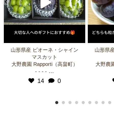
山形県産 ピオーネ・シャイン
山形県産
マスカット
大野農園 Rapporti（高畠町）
大野農園 
...
- - - -
14
0