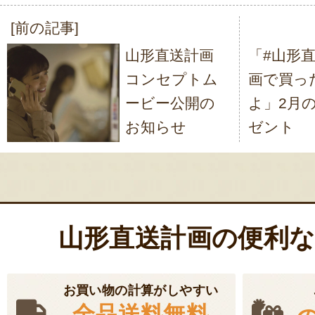
[前の記事]
投
山形直送計画
「#山形
稿
コンセプトム
画で買っ
ナ
ービー公開の
よ」2月
ビ
お知らせ
ゼント
ゲ
ー
シ
ョ
山形直送計画の便利
ン
お買い物の計算がしやすい
全品送料無料