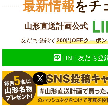
最新情報
をチ
山形直送計画公式
友だち登録で
200円OFFクーポン
LINE 友だち登