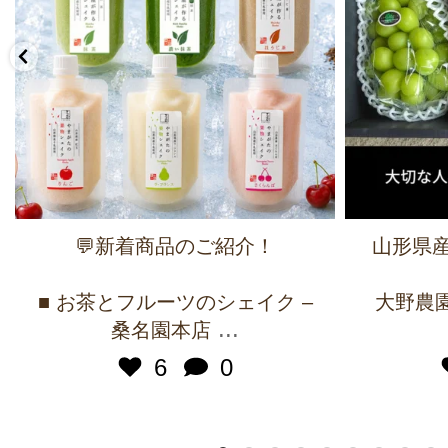
💬新着商品のご紹介！
山形県産
■ お茶とフルーツのシェイク –
大野農園 
...
桑名園本店
6
0