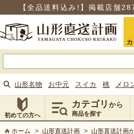
【全品送料込み!】掲載店舗
28
カ
検
索:
山形名物
お中元
スイカ
桃
メロ
カテゴリ
から
商品を探す
初めての方へ
ホーム
>
山形直送計画
>
山形直送計画