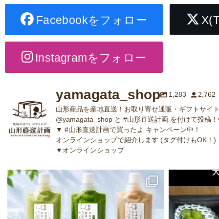
Facebookをフォロー
X(
Instagramをフォロー
yamagata_shop
1,283
2,762
山形産品を産地直送！お取り寄せ通販・ギフトサイト
@yamagata_shop と #山形直送計画 を付けて投稿！
▼ #山形直送計画で買ったよ キャンペーン中！
オンラインショップで紹介します (タグ付けもOK！)
▼オンラインショップ