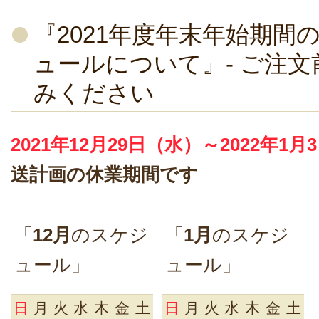
『2021年度年末年始期間
ュールについて』- ご注
みください
2021年12月29日（水）～2022年1
送計画の休業期間です
「
12月
のスケジ
「
1月
のスケジ
ュール」
ュール」
日
月
火
水
木
金
土
日
月
火
水
木
金
土