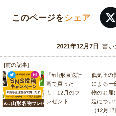
このページを
シェア
2021年12月7日
書い
[前の記事]
投
「#山形直送計
低気圧の
稿
画で買った
による一
ナ
よ」12月のプ
物のお届
ビ
レゼント
延につい
ゲ
（12月1