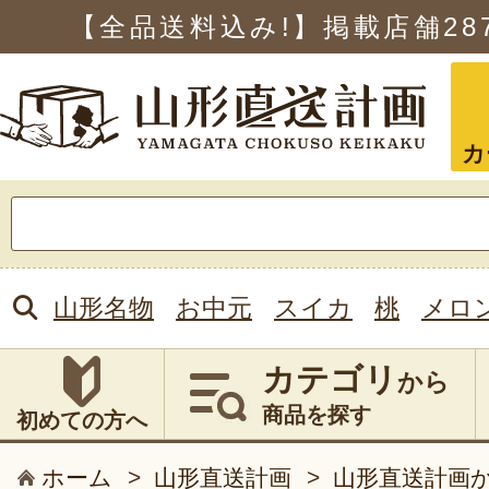
【全品送料込み!】掲載店舗
28
カ
検
索:
山形名物
お中元
スイカ
桃
メロ
カテゴリ
から
商品を探す
初めての方へ
ホーム
>
山形直送計画
>
山形直送計画