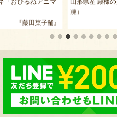
るねアニマ
山形県産 殿様のだだちゃ
凍）
田菓子舗』
『J