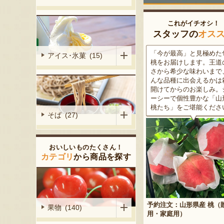
これがイチオシ！
スタッフの
オス
がる尾花沢
「今が最高」と見極めた旬の
米沢牛は、非常に厳しい
アイス･氷菓 (15)
大地で丹精込
桃をお届けします。王道の甘
をクリアした最高級のブ
メロンは、糖
さから希少な味わいまで、ど
ド牛。美しいサシ・きめ
る「知る人ぞ
んな品種に出会えるかは箱を
な肉質・とろける食感・
です。一口頬
開けてからのお楽しみ。ジュ
な旨味、すべてが抜群で
いっぱいに広
ーシーで個性豊かな「山形の
高級感のある黒化粧箱入
醇な香りをお
桃たち」をご堪能ください。
ため、大切な人への贈り
そば (27)
どうぞ！
おいしいものたくさん！
カテゴリ
から商品を探す
予約注文：山形県産 桃（贈答
果物 (140)
産 メロン（赤
用・家庭用）
米沢牛