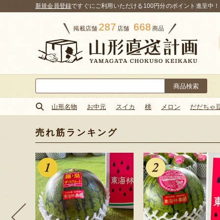
新規会員登録
ですぐにご利用いただける100円分のポイント進呈中！
287
668
掲載店舗
店舗
商品
検
索:
山形名物
お中元
スイカ
桃
メロン
だだちゃ
売れ筋ランキング