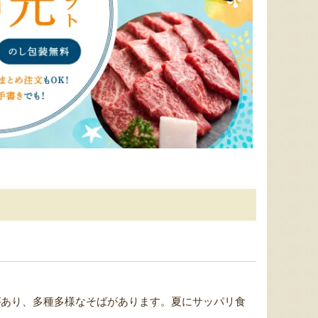
『たかはたファーム』
『長岡ファーム』
8月7日 10:06 [東京都]
8月7日 09:56 [大阪府]
8月7
山形県産 尾花沢スイカ 大玉
サン＆リブのジェラート詰合せ
山形県産
「羅皇ザ・スウィート」
「ピノ
『SUN＆LIV YAMAGATA』
があり、多種多様なそばがあります。夏にサッパリ食
『東海林農園』