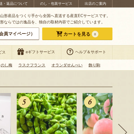
送・返品について
のし・包装サービス
出店のご案内
山形産品をつくり手から全国へ直送する産直ECサービスです。
形ならではの逸品を、独自の取材内容でご紹介しています。
会員マイページ）
カートを見る
0
eギフトサービス
ヘルプ＆サポート
ビス
のし梅
ラスクフランス
オランダせんべい
飾り駒