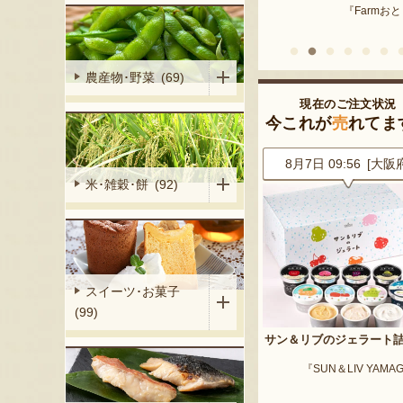
『Farmおとらふ』
『肉匠えん
イフデザイン』
農産物･野菜 (69)
現在のご注文状況
今これが
売
れてま
6 [東京都]
8月7日 09:56 [大阪府]
8月7日 09:56 [東京
米･雑穀･餅 (92)
スイーツ･お菓子
(99)
イカ 大玉
サン＆リブのジェラート詰合せ
山形県産 尾花沢スイカ 小
ート」
「ピノ・ガール」
『SUN＆LIV YAMAGATA』
『東海林農園』
『東海林