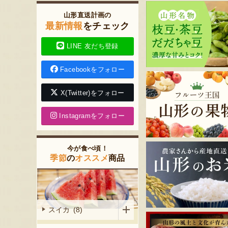
山形直送計画の
最新情報
をチェック
LINE 友だち登録
Facebookをフォロー
X(Twitter)をフォロー
Instagramをフォロー
今が食べ頃！
季節
の
オススメ
商品
スイカ (8)