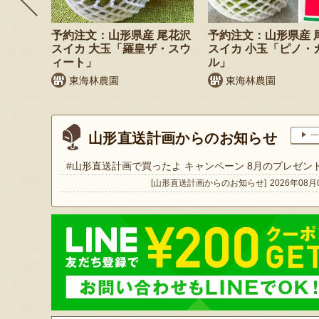
 小玉ス
予約注文：山形県産 尾花沢
予約注文：山形県産 
」
スイカ 大玉「羅皇ザ・スウ
スイカ 小玉「ピノ・
ィート」
ル」
東海林農園
東海林農園
山形直送計画からのお知らせ
一
#山形直送計画で買ったよ キャンペーン 8月のプレゼン
[山形直送計画からのお知らせ]
2026年08月