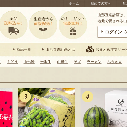
ホーム
初めての方へ
配
山形直送計画は、
地元で愛される山
ログイン（
商品一覧
山形直送計画とは
おまとめ注文サー
豆
ぶどう
山形米
米沢牛
山形牛
そば
ラーメン
ふうき豆