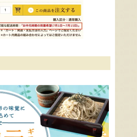
色とりどりのフルーツがぎゅ
寒河江市の肥沃な大地で育っ
肥沃な
っと詰まった「ミックスゼリ
たスイートコーン「おおも
市。そ
ー」。色をテーマに、素材の
の」。存在感のある大きさ
めて育
組み合わせやカットの仕方に
と、果物にも負けない濃厚な
度15
もこだわりました。箱を開け
甘みが特徴。朝採りをその日
知るお
た瞬間に笑顔になれるゼリー
のうちに発送し、鮮度そのま
張るだ
は、大切な方への贈り物にも
まにお届けします。
がる幸
最適。
届けし
予約注文：山形県産トウモロコ
ミックスゼリー
シ「おおもの」
予約注文
肉・青