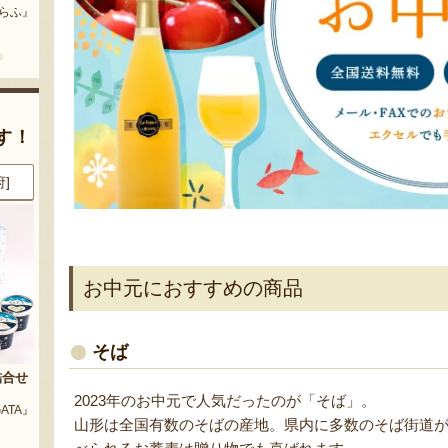
どう』
『三和油脂株式会社』
『栗原果樹園』
す！
都]
8月7日 09:53 [東京都]
8月7日 09:41 [愛知県]
お中元におすすめの商品
そば
玉
山形県産 枝豆・茶豆
山形県産 桃（贈答用・家庭用）
2023年のお中元で人気だったのが「そば」。
『大友惣兵衛』
『タキグチフルーツガーデン』
山形は全国有数のそばの産地。県内に多数のそば街道
農園』