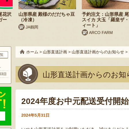
尾花沢
山形県産 殿様のだだちゃ豆
予約注文：山形県産 
ガー
（冷凍）
スイカ 大玉「羅皇ザ
ィート」
JA鶴岡
ARCO FARM
ホーム
>
山形直送計画
>
山形直送計画からのお知らせ
>
覧
ト
山形直送計画からのお知
03日
2024年度お中元配送受付開
2024年5月31日