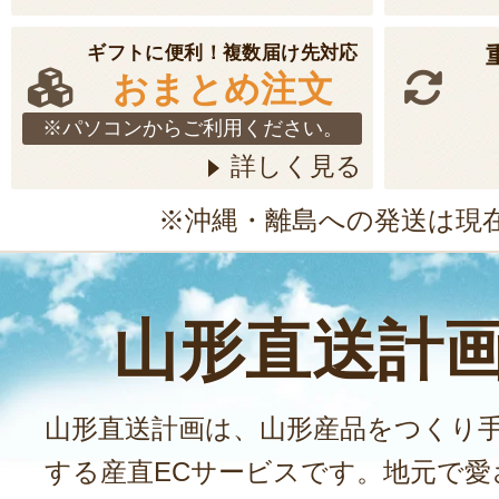
場合
ギフトに便利！複数届け先対応
▼本企画に関する投稿について
おまとめ注文
・弊社は、本企画の指定ハッシュタグ
※パソコンからご利用ください。
た画像および投稿文について、期間の
詳しく見る
体・販促物にてご紹介・転載させて頂
※沖縄・離島への発送は現
すので予めご了承ください。
・「山形直送計画」に関する各媒体に
像および投稿文について、期間の定め
山形直送計
せて頂く場合がございますので予めご
・投稿内容にアンバサダー自らの肖像
山形直送計画は、山形産品をつくり
肖像が含まれる場合でも、同様に期間
する産直ECサービスです。地元で愛
媒体・販促物にてご紹介・転載させて