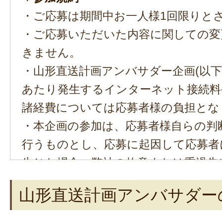
・ご応募は期間中お一人様1回限りと
・ご応募いただいた内容に関しての変
きません。
・山形直送計画アンバサダー企画(以下
あたり発生するインターネット接続料
諸経費については応募者様の負担とな
・本企画の参加は、応募者様自らの判
行うものとし、応募に起因して応募者
生じた場合、弊社の故意または重過失
除きその責任を一切負いません。
山形直送計画アンバサダー
・選考結果のご連絡は当選者のみに行
・応募受付の確認、選考基準、選考結