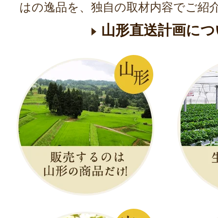
はの逸品を、独自の取材内容でご紹
ざいます。そのため、ご投稿していた
が写っている場合、必ず事前に写って
山形直送計画につ
を取得の上ご投稿ください。