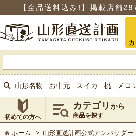
【全品送料込み!】掲載店舗
28
カ
検
索:
山形名物
お中元
スイカ
桃
メロ
カテゴリ
から
商品を探す
初めての方へ
ホーム
>
山形直送計画公式アンバサダー