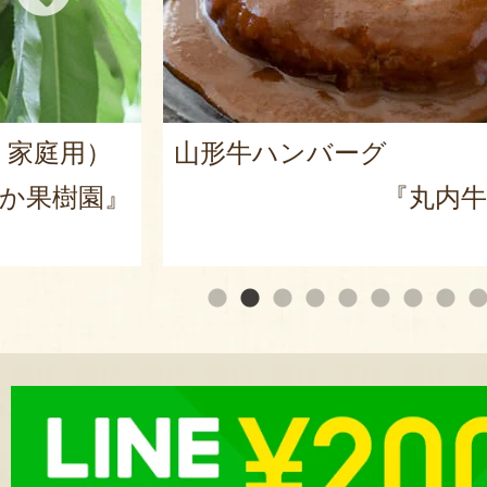
山形県産 庄内柿
内牛肉店』
『戸田