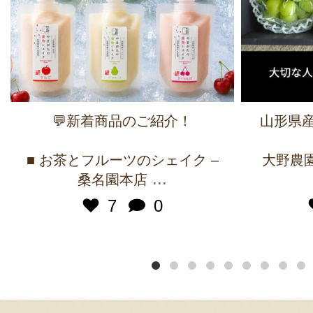
💬新着商品のご紹介！
山形県産
■ お茶とフルーツのシェイク –
大野農園 
...
桑名園本店
7
0