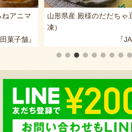
るねアニマ
山形県産 殿様のだだちゃ
凍）
田菓子舗』
『J