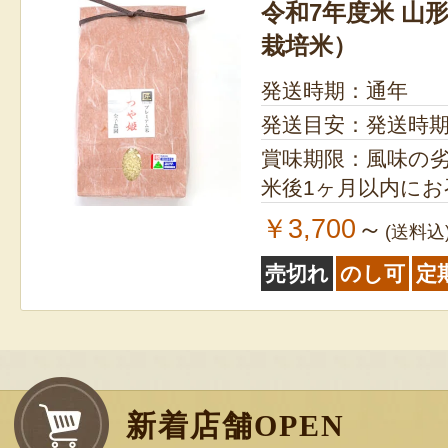
令和7年度米 山
栽培米）
発送時期：通年
発送目安：発送時
賞味期限：風味の
米後1ヶ月以内に
￥3,700
～
(送料込
売切れ
のし可
定
新着店舗OPEN