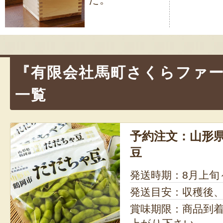
ビ
ゲ
ー
シ
『有限会社馬町さくらファ
ョ
一覧
ン
予約注文：山形県
豆
発送時期：8月上旬
発送目安：収穫後
賞味期限：商品到