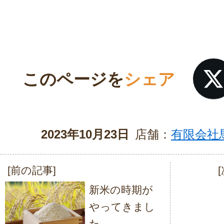
このページを
シェア
2023年10月23日
店舗：
有限会社
[前の記事]
投
新米の時期が
稿
やってきまし
ナ
た。