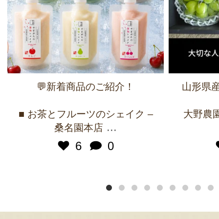
💬新着商品のご紹介！
山形県産
■ お茶とフルーツのシェイク –
大野農園 
...
桑名園本店
6
0