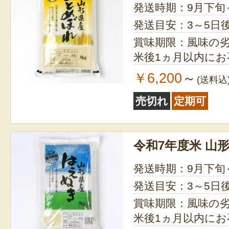
発送時期：9月下旬
発送目安：3～5日
賞味期限：風味の
米後1ヵ月以内に
￥6,200
～
(送料込
売切れ
定期可
令和7年度米 山
発送時期：9月下旬
発送目安：3～5日
賞味期限：風味の
米後1ヵ月以内に