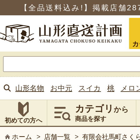
【全品送料込み!】掲載店舗
28
カ
検
索:
山形名物
お中元
スイカ
桃
メロ
カテゴリ
から
商品を探す
初めての方へ
ホーム
>
店舗一覧
>
有限会社馬町さく