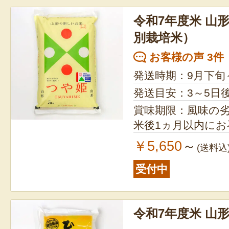
令和7年度米 山
別栽培米）
お客様の声 3件
発送時期：9月下旬
発送目安：3～5日
賞味期限：風味の
米後1ヵ月以内に
￥5,650
～
(送料込
受付中
令和7年度米 山