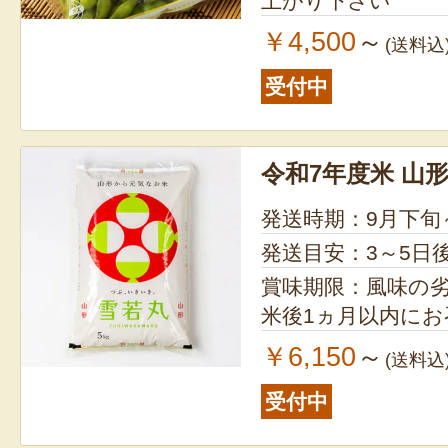
上がり下さい
￥4,500
～
(送料込
受付中
令和7年度米 山
発送時期：9月下旬
発送目安：3～5日
賞味期限：風味の
米後1ヵ月以内に
￥6,150
～
(送料込
受付中