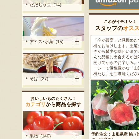
だだちゃ豆 (14)
これがイチオシ！
スタッフの
オス
がる尾花沢
「今が最高」と見極めた旬の
米沢牛は、非常に厳しい
アイス･氷菓 (15)
大地で丹精込
桃をお届けします。王道の甘
をクリアした最高級のブ
メロンは、糖
さから希少な味わいまで、ど
ド牛。美しいサシ・きめ
る「知る人ぞ
んな品種に出会えるかは箱を
な肉質・とろける食感・
です。一口頬
開けてからのお楽しみ。ジュ
な旨味、すべてが抜群で
いっぱいに広
ーシーで個性豊かな「山形の
高級感のある黒化粧箱入
醇な香りをお
桃たち」をご堪能ください。
ため、大切な人への贈り
そば (27)
どうぞ！
おいしいものたくさん！
カテゴリ
から商品を探す
予約注文：山形県産 桃（贈答
果物 (140)