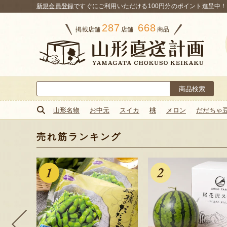
新規会員登録
ですぐにご利用いただける100円分のポイント進呈中！
287
668
掲載店舗
店舗
商品
検
索:
山形名物
お中元
スイカ
桃
メロン
だだちゃ
売れ筋ランキング