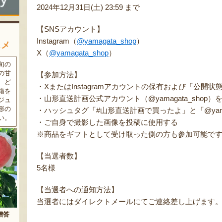
2024年12月31日(土) 23:59 まで
【SNSアカウント】
Instagram（
@yamagata_shop
）
スメ
X（
@yamagata_shop
）
条件
三和油脂の看板商品「まいに
果樹栽培が盛んな東根市で育
ラン
ちのこめ油」は、新鮮な国産
った「白桃」。あえて大玉で
【参加方法】
細か
の「米ぬか」から作られた食
はなく、美味しさや食感を重
・XまたはInstagramアカウントの保有および「公開状
濃厚
用油。油特有の臭いやクセが
視した「中玉」にこだわって
・山形直送計画公式アカウント（@yamagata_shop
す。
なく、食材の美味しさを引き
栽培しています。「陽夏妃」
りの
立てます。一度使えば、毎日
や「川中島白桃」など、その
・ハッシュタグ「#山形直送計画で買ったよ」と「@yama
物に
使いたくなること間違いなし
時期に旬の品種をお届けしま
・ご自身で撮影した画像を投稿に使用する
です。
す。
※商品をギフトとして受け取った側の方も参加可能で
【当選者数】
5名様
【当選者への通知方法】
当選者にはダイレクトメールにてご連絡差し上げます