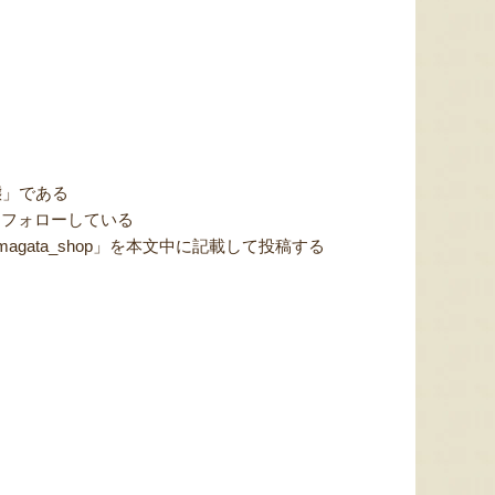
色とりどりのフルーツがぎゅ
寒河江市の肥沃な大地で育っ
肥沃な
っと詰まった「ミックスゼリ
たスイートコーン「おおも
市。そ
ー」。色をテーマに、素材の
の」。存在感のある大きさ
めて育
態」である
組み合わせやカットの仕方に
と、果物にも負けない濃厚な
度15
）をフォローしている
もこだわりました。箱を開け
甘みが特徴。朝採りをその日
知るお
た瞬間に笑顔になれるゼリー
のうちに発送し、鮮度そのま
張るだ
gata_shop」を本文中に記載して投稿する
は、大切な方への贈り物にも
まにお届けします。
がる幸
最適。
届けし
す
。
予約注文：山形県産トウモロコ