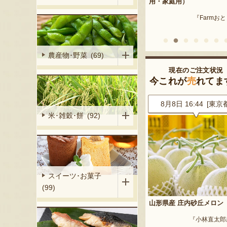
産 メロン（赤
用・家庭用）
米沢牛
『Farmおとらふ』
『肉匠えん
イフデザイン』
農産物･野菜 (69)
現在のご注文状況
今これが
売
れてま
7 [東京都]
8月8日 16:44 [東京都]
8月8日 16:13 [埼玉
米･雑穀･餅 (92)
スイーツ･お菓子
(99)
山形県産 庄内砂丘メロン
山形県産 桃（贈答用・家
荒木ファーム』
『小林直太郎農園』
『東城