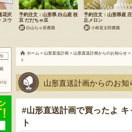
尾花沢
予約注文：山形県 白山産 枝
予約注文：山形県産 
・スウ
豆 だだちゃ豆
丘メロン
白山ちゃ茶農園
小林直太郎農園
ホーム
>
山形直送計画
>
山形直送計画からのお知らせ
>
覧
ト
延
山形直送計画からのお知
07日
#山形直送計画で買ったよ キ
ト