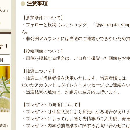
まいにちのこめ油
予約注文：山形県産 桃（贈答
注意事項
用・家庭用）
どう』
『三和油脂株式会社』
『栗原果樹園』
【参加条件について】
・フォローと投稿（ハッシュタグ、「@yamagata_s
ん。
・非公開アカウントには当選のご連絡ができないため
す！
【投稿画像について】
・画像を掲載する場合は、ご自身で撮影した画像をお
県]
8月8日 16:11 [茨城県]
8月8日 12:30 [大阪府]
【抽選について】
・抽選にて当選者様を決定いたします。当選者様には、
だいたアカウントにダイレクトメッセージでご連絡を
・当選結果の通知は、対象月の翌月内に行います。
【プレゼントの発送について】
・プレゼントは生産状況により変更になる場合があり
庭用）
山形県産 庄内柿
山形県 白山産 枝豆「だだちゃ
・プレゼントによっては、送り先情報のご入力後、発
豆」
・プレゼント内容や抽選結果に関するお問い合わせに
農園』
『戸田農園』