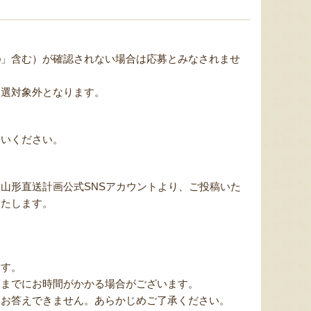
ミックスゼリー
シ「おおもの」
予約注文
肉・青
『たかはたファーム』
『長岡ファーム』
hop」含む）が確認されない場合は応募とみなされませ
抽選対象外となります。
使いください。
8月8日 17:27 [東京都]
8月8日 16:44 [東京都]
8月8
山形直送計画公式SNSアカウントより、ご投稿いた
いたします。
ます。
山形県産りんご
山形県産 庄内砂丘メロン
山形県産
送までにお時間がかかる場合がございます。
はお答えできません。あらかじめご了承ください。
『荒木ファーム』
『小林直太郎農園』