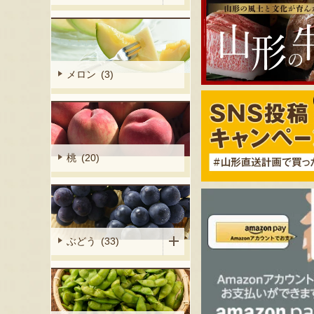
メロン (3)
桃 (20)
ぶどう (33)