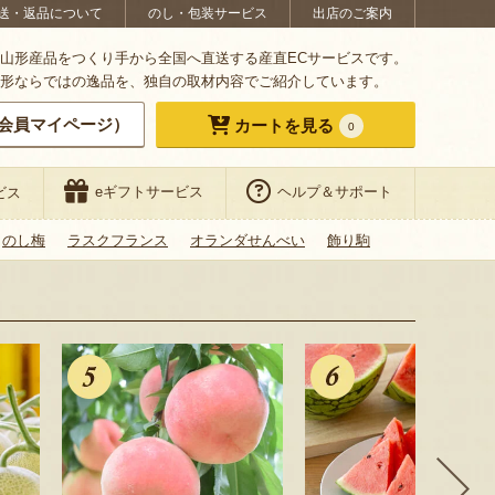
送・返品について
のし・包装サービス
出店のご案内
山形産品をつくり手から全国へ直送する産直ECサービスです。
形ならではの逸品を、独自の取材内容でご紹介しています。
会員マイページ）
カートを見る
0
eギフトサービス
ヘルプ＆サポート
ビス
のし梅
ラスクフランス
オランダせんべい
飾り駒