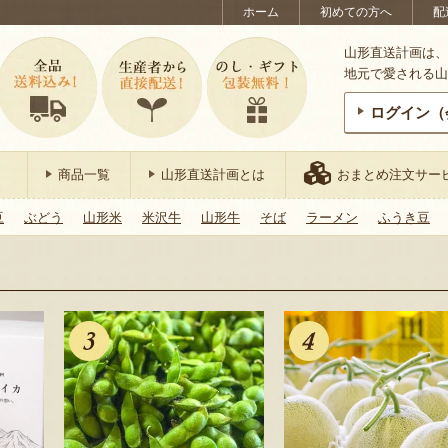
ホーム
初めての方へ
配
山形直送計画は、
地元で愛される山
ログイン（
商品一覧
山形直送計画とは
おまとめ注文サー
豆
ぶどう
山形米
米沢牛
山形牛
そば
ラーメン
ふうき豆