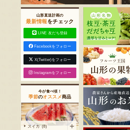
山形直送計画の
最新情報
をチェック
LINE 友だち登録
Facebookをフォロー
X(Twitter)をフォロー
Instagramをフォロー
今が食べ頃！
季節
の
オススメ
商品
スイカ (8)