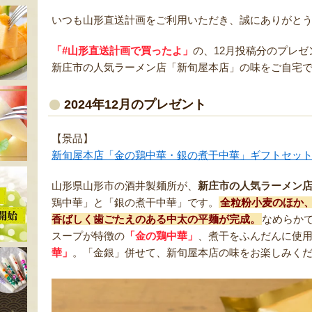
いつも山形直送計画をご利用いただき、誠にありがと
「#山形直送計画で買ったよ」
の、12月投稿分のプレゼ
新庄市の人気ラーメン店「新旬屋本店」の味をご自宅
2024年12月のプレゼント
【景品】
新旬屋本店「金の鶏中華・銀の煮干中華」ギフトセッ
山形県山形市の酒井製麺所が、
新庄市の人気ラーメン
鶏中華」と「銀の煮干中華」です。
全粒粉小麦のほか
香ばしく歯ごたえのある中太の平麺が完成。
なめらか
スープが特徴の
「金の鶏中華」
、煮干をふんだんに使
華」
。「金銀」併せて、新旬屋本店の味をお楽しみく