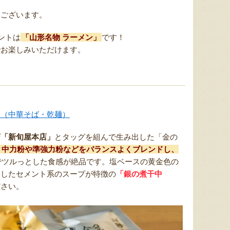
うございます。
ントは
「山形名物 ラーメン」
です！
でお楽しみいただけます。
ト（中華そば・乾麺）
店「新旬屋本店」
とタッグを組んで生み出した「金の
、中力粉や準強力粉などをバランスよくブレンドし、
でツルっとした食感が絶品です。塩ベースの黄金色の
用したセメント系のスープが特徴の
「銀の煮干中
ださい。