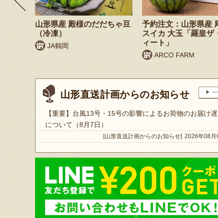
 桃（贈
山形県産 殿様のだだちゃ豆
予約注文：山形県産 
（冷凍）
スイカ 大玉「羅皇ザ
ィート」
JA鶴岡
ARCO FARM
山形直送計画からのお知らせ
一
【重要】台風13号・15号の影響によるお荷物のお届け遅
について（8月7日）
[山形直送計画からのお知らせ]
2026年08月