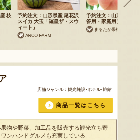
産 枝
予約注文：山形県産 尾花沢
予約注文：山形県産 桃
スイカ 大玉「羅皇ザ・スウ
答用・家庭用）
ィート」
まるたか果樹園
ARCO FARM
ア
店舗ジャンル：
観光施設･ホテル･旅館
商品一覧はこちら
い果物や野菜、加工品を販売する観光立ち寄
、ワンハンドグルメも充実している。