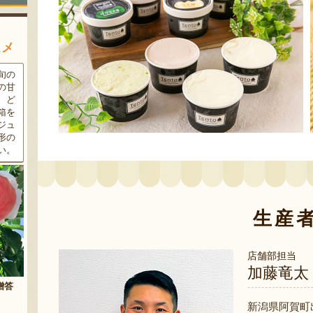
スメ
条件
三和油脂の看板商品「まいに
果樹栽培が盛んな東根市で育
ラン
ちのこめ油」は、新鮮な国産
った「白桃」。あえて大玉で
細か
の「米ぬか」から作られた食
はなく、美味しさや食感を重
濃厚
用油。油特有の臭いやクセが
視した「中玉」にこだわって
す。
なく、食材の美味しさを引き
栽培しています。「陽夏妃」
りの
立てます。一度使えば、毎日
や「川中島白桃」など、その
物に
使いたくなること間違いなし
時期に旬の品種をお届けしま
です。
す。
生産
店舗部担当
加藤竜太
まいにちのこめ油
予約注文：山形県産 桃（贈答
新潟県阿賀町
用・家庭用）