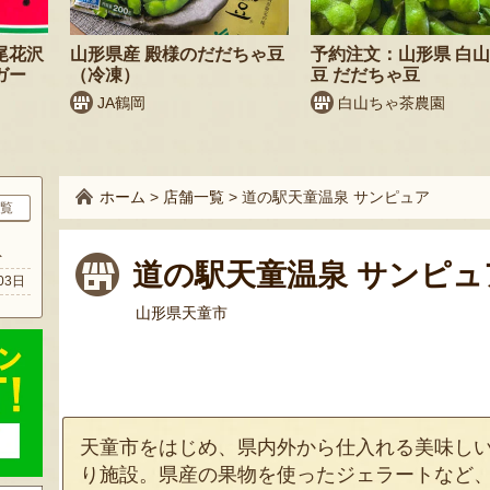
尾花沢
山形県産 殿様のだだちゃ豆
予約注文：山形県 白山
ガー
（冷凍）
豆 だだちゃ豆
JA鶴岡
白山ちゃ茶農園
ホーム
>
店舗一覧
>
道の駅天童温泉 サンピュア
覧
ト
道の駅天童温泉 サンピュ
03日
山形県天童市
天童市をはじめ、県内外から仕入れる美味し
り施設。県産の果物を使ったジェラートなど