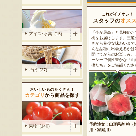
これがイチオシ！
スタッフの
オス
がる尾花沢
「今が最高」と見極めた旬の
米沢牛は、非常に厳しい
アイス･氷菓 (15)
大地で丹精込
桃をお届けします。王道の甘
をクリアした最高級のブ
メロンは、糖
さから希少な味わいまで、ど
ド牛。美しいサシ・きめ
る「知る人ぞ
んな品種に出会えるかは箱を
な肉質・とろける食感・
です。一口頬
開けてからのお楽しみ。ジュ
な旨味、すべてが抜群で
いっぱいに広
ーシーで個性豊かな「山形の
高級感のある黒化粧箱入
醇な香りをお
桃たち」をご堪能ください。
ため、大切な人への贈り
そば (27)
どうぞ！
おいしいものたくさん！
カテゴリ
から商品を探す
予約注文：山形県産 桃（贈答
果物 (140)
産 メロン（赤
用・家庭用）
米沢牛