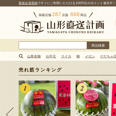
新規会員登録
ですぐにご利用いただける100円分のポイント進呈中！
287
668
掲載店舗
店舗
商品
検
索:
山形名物
お中元
スイカ
桃
メロン
だだちゃ
売れ筋ランキング