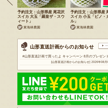
枝豆 だ
予約注文：山形県産 尾花沢
予約注文：山形県産 
スイカ 大玉「羅皇ザ・スウ
スイカ 小玉「ピノ・
ィート」
ル」
東海林農園
東海林農園
山形直送計画からのお知らせ
一
#山形直送計画で買ったよ キャンペーン 8月のプレゼン
[山形直送計画からのお知らせ]
2026年08月