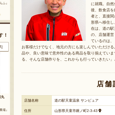
どう』
『三和油脂株式会社』
に就職。自然
『栗原果樹園』
後、飲食店を
者と、直接関
形県へ移住し
在は、道の駅
の、店舗運営
す！
ているのは、
お客様だけでなく、地元の方にも楽しんでいただける
県]
8月6日 18:40 [東京都]
8月6日 16:39 [長野県]
品や、良い意味で意外性のある商品を取り揃えていま
る、そんな店舗作りを、これからも行っていきたい」
店舗
玉
山形県産ぶどう ピッテロビアン
上山アップルパイ
店舗名称
道の駅天童温泉 サンピュア
コ
『郷土銘菓処 大國屋』
ARM』
『松田農園』
住所
山形県天童市鍬ノ町2-3-43