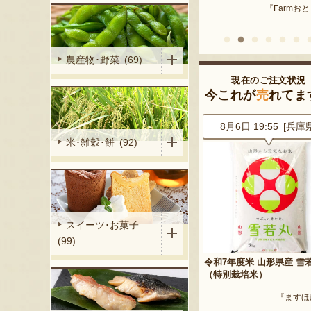
『Farmおとらふ』
『肉匠えん
イフデザイン』
農産物･野菜 (69)
現在のご注文状況
今これが
売
れてま
7 [山形県]
8月6日 19:55 [兵庫県]
8月6日 19:45 [埼玉
米･雑穀･餅 (92)
スイーツ･お菓子
(99)
ラート詰合せ
令和7年度米 山形県産 雪若丸
山形県産 尾花沢スイカ 大
（特別栽培米）
「羅皇ザ・スウィート」
V YAMAGATA』
『ますほ農場』
『ARCO F