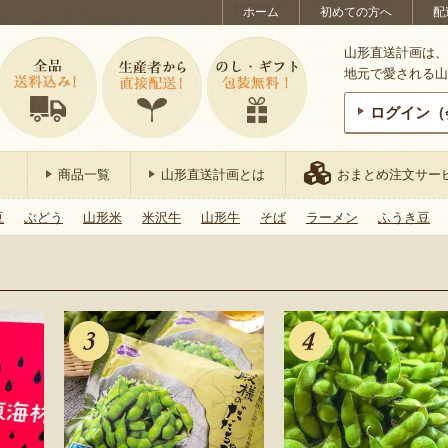
ホーム
初めての方へ
配
山形直送計画は、
地元で愛される山
ログイン（
商品一覧
山形直送計画とは
おまとめ注文サー
豆
ぶどう
山形米
米沢牛
山形牛
そば
ラーメン
ふうき豆