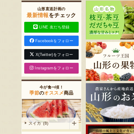
山形直送計画の
最新情報
をチェック
LINE 友だち登録
Facebookをフォロー
X(Twitter)をフォロー
Instagramをフォロー
今が食べ頃！
季節
の
オススメ
商品
スイカ (8)