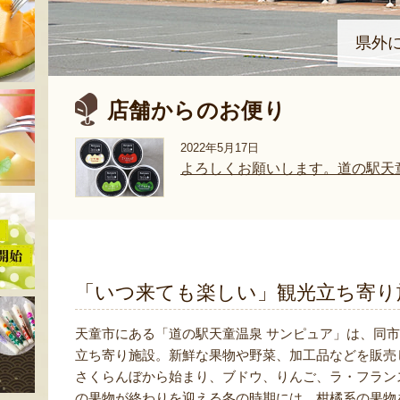
県外
店舗からのお便り
2022年5月17日
よろしくお願いします。道の駅天
「いつ来ても楽しい」観光立ち寄り
天童市にある「道の駅天童温泉 サンピュア」は、同
立ち寄り施設。新鮮な果物や野菜、加工品などを販売
さくらんぼから始まり、ブドウ、りんご、ラ・フラン
の果物が終わりを迎える冬の時期には、柑橘系の果物