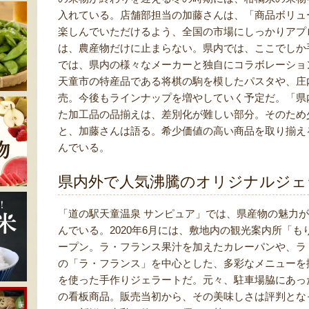
入れている。店舗部担当の加藤さんは、「商品ボリュ
楽しんでいただけるよう、全国の市場にしっかりアプ
は、農産物だけに止まらない。県内では、ここでしか
では、県内の様々なメーカーと独自にコラボレーショ
天童市の特産品である将棋の駒を模したパスタや、庄
売。今後もラインナップを増やしていく予定だ。「県
た加工品の品揃えは、差別化が難しい部分。そのため
と、加藤さんは語る。希少価値の高い商品を取り揃え
んでいる。
県内外で人気沸騰のオリジナルジェ
「道の駅天童温泉 サンピュア」では、県産物の魅力
んでいる。2020年6月には、敷地内の観光案内所「もり〜な天童
ープン。ラ・フランス果汁を加えたカレーパンや、ラ
の「ラ・フランス」を中心とした、多彩なメニューを
を使った手作りジェラートだ。元々、駐車場脇にあっ
の看板商品。販売当初から、その美味しさは評判とな