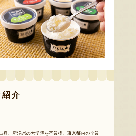
色とりどりのフルーツがぎゅ
寒河江市の肥沃な大地で育っ
肥沃な
っと詰まった「ミックスゼリ
たスイートコーン「おおも
市。そ
ー」。色をテーマに、素材の
の」。存在感のある大きさ
めて育
組み合わせやカットの仕方に
と、果物にも負けない濃厚な
度15
もこだわりました。箱を開け
甘みが特徴。朝採りをその日
知るお
た瞬間に笑顔になれるゼリー
のうちに発送し、鮮度そのま
張るだ
は、大切な方への贈り物にも
まにお届けします。
がる幸
最適。
届けし
者紹介
予約注文：山形県産トウモロコ
ミックスゼリー
シ「おおもの」
予約注文
出身。新潟県の大学院を卒業後、東京都内の企業
肉・青