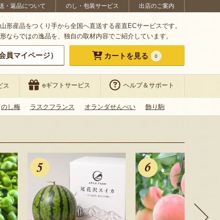
送・返品について
のし・包装サービス
出店のご案内
山形産品をつくり手から全国へ直送する産直ECサービスです。
形ならではの逸品を、独自の取材内容でご紹介しています。
会員マイページ）
カートを見る
0
eギフトサービス
ヘルプ＆サポート
ビス
のし梅
ラスクフランス
オランダせんべい
飾り駒