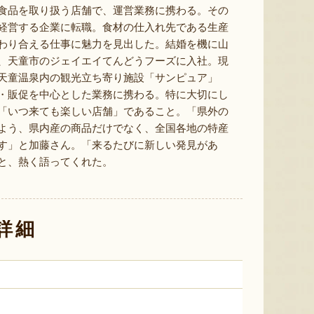
『たかはたファーム』
『長岡ファーム』
食品を取り扱う店舗で、運営業務に携わる。その
経営する企業に転職。食材の仕入れ先である生産
わり合える仕事に魅力を見出した。結婚を機に山
、天童市のジェイエイてんどうフーズに入社。現
天童温泉内の観光立ち寄り施設「サンピュア」
・販促を中心とした業務に携わる。特に大切にし
「いつ来ても楽しい店舗」であること。「県外の
よう、県内産の商品だけでなく、全国各地の特産
8月6日 19:57 [山形県]
8月6日 19:55 [兵庫県]
8月6
す」と加藤さん。「来るたびに新しい発見があ
と、熱く語ってくれた。
詳細
サン＆リブのジェラート詰合せ
令和7年度米 山形県産 雪若丸
山形県産
（特別栽培米）
「羅皇
『SUN＆LIV YAMAGATA』
『ますほ農場』