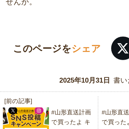
せんか。
このページを
シェア
2025年10月31日
書い
[前の記事]
投
#山形直送計画
#山形直
稿
で買ったよ キ
で買った
ナ