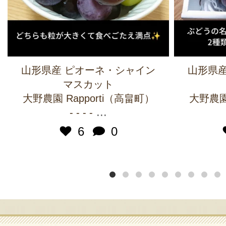
山形県産 ピオーネ・シャイン
山形県産
マスカット
大野農園 Rapporti（高畠町）
大野農園 
...
- - - -
6
0