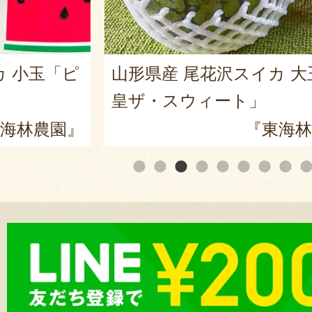
カ 小玉「ピ
山形県産 尾花沢スイカ 大
皇ザ・スウィート」
海林農園』
『東海林