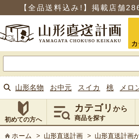
【全品送料込み!】掲載店舗
28
カ
検
索:
山形名物
お中元
スイカ
桃
メロ
カテゴリ
から
商品を探す
初めての方へ
ホーム
>
山形直送計画
>
山形直送計画