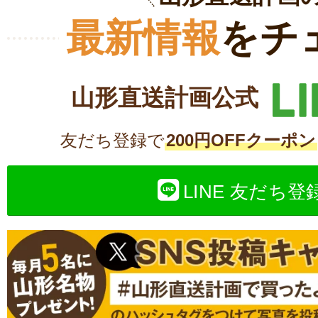
最新情報
をチ
山形直送計画公式
友だち登録で
200円OFFクーポン
LINE 友だち登