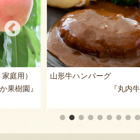
山形県産 庄内柿
内牛肉店』
『戸田