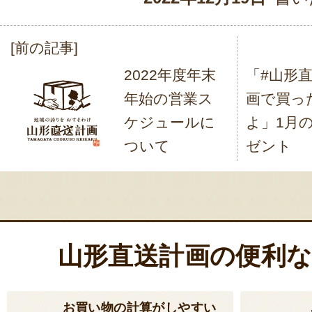
[前の記事]
投
2022年度年末
「#山形
稿
年始の営業ス
画で買っ
ナ
ケジュールに
よ」1月
ビ
ついて
ゼント
ゲ
ー
シ
ョ
山形直送計画の便利
ン
お買い物の計算がしやすい