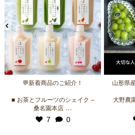
💬新着商品のご紹介！
山形県産
■ お茶とフルーツのシェイク –
大野農園 
...
桑名園本店
7
0