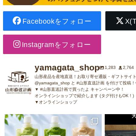
Facebookをフォロー
X(
Instagramをフォロー
yamagata_shop
1,283
2,764
山形産品を産地直送！お取り寄せ通販・ギフトサイト
@yamagata_shop と #山形直送計画 を付けて投稿！
▼ #山形直送計画で買ったよ キャンペーン中！
オンラインショップで紹介します (タグ付けもOK！)
▼オンラインショップ