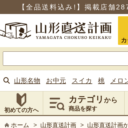
【全品送料込み!】掲載店舗
28
カ
検
索:
山形名物
お中元
スイカ
桃
メロ
カテゴリ
から
商品を探す
初めての方へ
ホーム
>
山形直送計画
>
山形直送計画