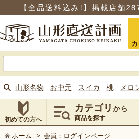
【全品送料込み!】掲載店舗
28
カ
検
索:
山形名物
お中元
スイカ
桃
メロ
カテゴリ
から
商品を探す
初めての方へ
ホーム
>
会員：ログインページ