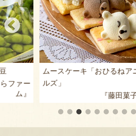
るねアニマ
山形県産 尾花沢スイカ 大
皇ザ・スウィート」
田菓子舗』
『ARCO 