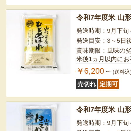
令和7年度米 山
発送時期：9月下旬
発送目安：3～5日
賞味期限：風味の
米後1ヵ月以内に
￥6,200
～
(送料込
売切れ
定期可
令和7年度米 山
発送時期：9月下旬