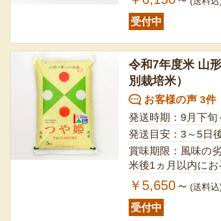
(送料込
受付中
令和7年度米 山
別栽培米）
お客様の声 3件
発送時期：9月下旬
発送目安：3～5日
賞味期限：風味の
米後1ヵ月以内に
￥5,650
～
(送料込
受付中