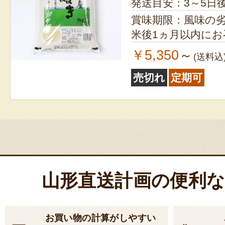
発送目安：3～5日
賞味期限：風味の
米後1ヵ月以内に
￥5,350
～
(送料込
売切れ
定期可
山形直送計画の便利
お買い物の計算がしやすい