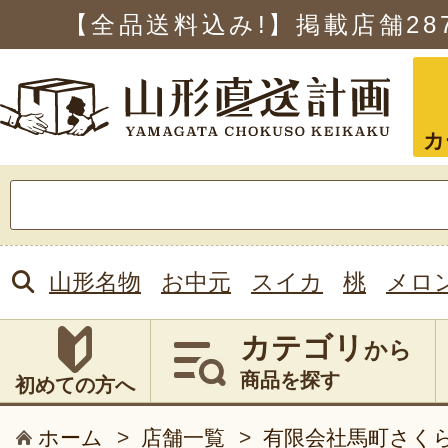
【全品送料込み!】掲載店舗
28
カ
検
索:
山形名物
お中元
スイカ
桃
メロ
カテゴリ
から
商品を探す
初めての方へ
ホーム
>
店舗一覧
>
有限会社馬町さく