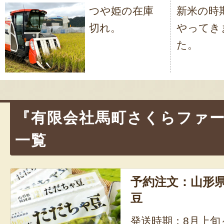
つや姫の在庫
新米の時
稿
切れ。
やってき
ナ
た。
ビ
ゲ
ー
シ
『有限会社馬町さくらファ
ョ
一覧
ン
予約注文：山形県
豆
発送時期：8月上旬