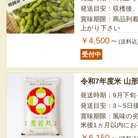
発送目安：収穫後
賞味期限：商品到
上がり下さい
￥4,500
～
(送料込
受付中
令和7年度米 山
発送時期：9月下旬
発送目安：3～5日
賞味期限：風味の
米後1ヵ月以内に
￥6,150
～