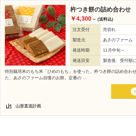
杵つき餅の詰め合わせ
￥4,300
～
(送料込)
注文受付
売切れ
製造元
あさのファーム
発送時期
11月中旬～
発送目安
製造後、受付順
特別栽培米のもち米「ひめのもち」を使った、杵つき餅の詰め合わ
た、あさのファーム自慢のお餅。定番の …
山形直送計画