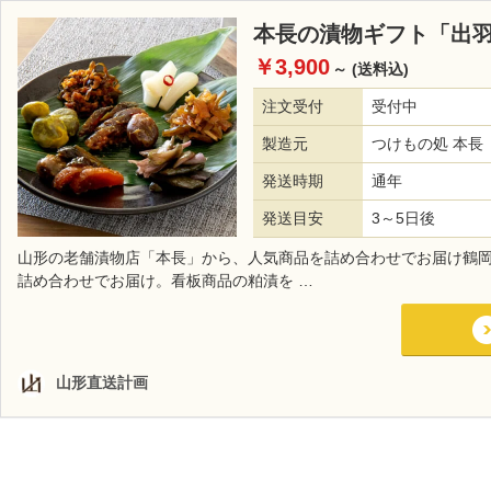
本長の漬物ギフト「出
￥3,900
～
(送料込)
注文受付
受付中
製造元
つけもの処 本長
発送時期
通年
発送目安
3～5日後
山形の老舗漬物店「本長」から、人気商品を詰め合わせでお届け鶴
詰め合わせでお届け。看板商品の粕漬を …
山形直送計画