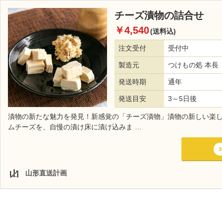
チーズ漬物の詰合せ
￥4,540
(送料込)
注文受付
受付中
製造元
つけもの処 本長
発送時期
通年
発送目安
3～5日後
漬物の新たな魅力を発見！新感覚の「チーズ漬物」漬物の新しい楽
ムチーズを、自慢の漬け床に漬け込みま …
山形直送計画