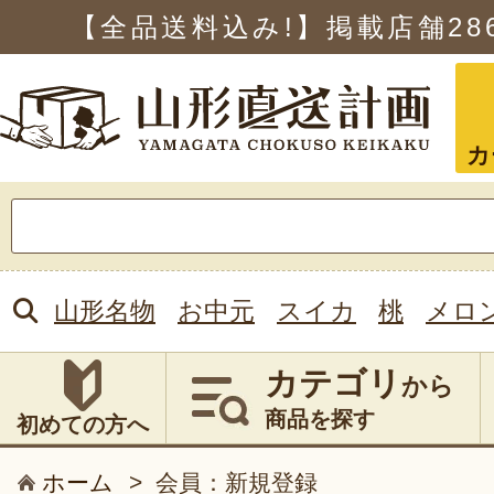
【全品送料込み!】掲載店舗
28
カ
検
索:
山形名物
お中元
スイカ
桃
メロ
カテゴリ
から
商品を探す
初めての方へ
ホーム
>
会員：新規登録