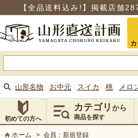
【全品送料込み!】掲載店舗
28
カ
検
索:
山形名物
お中元
スイカ
桃
メロ
カテゴリ
から
商品を探す
初めての方へ
ホーム
>
会員：新規登録