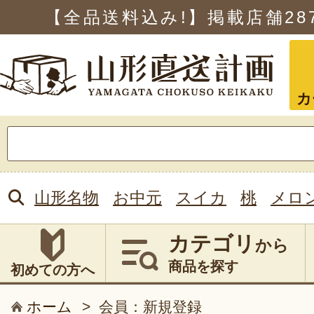
【全品送料込み!】掲載店舗
28
カ
検
索:
山形名物
お中元
スイカ
桃
メロ
カテゴリ
から
商品を探す
初めての方へ
ホーム
>
会員：新規登録