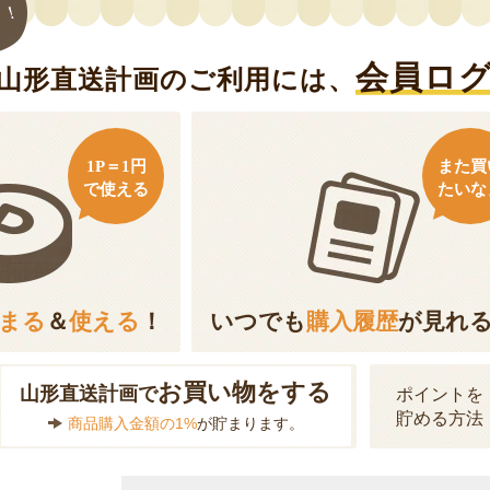
ト！
会員ロ
山形直送計画のご利用には、
1P＝1円
また買
で使える
たいな
まる
＆
使える
！
いつでも
購入履歴
が見れ
お買い物をする
山形直送計画で
ポイントを
貯める方法
商品購入金額の1%
が貯まります。