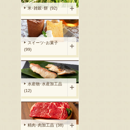
米･雑穀･餅 (92)
スイーツ･お菓子
(99)
水産物･水産加工品
(12)
精肉･肉加工品 (38)