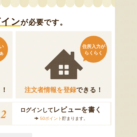
グイン
が必要です。
い
住所入力が
ぁ
らくらく
る！
注文者情報を登録
できる！
2
レビューを書く
ログインして
50ポイント
貯まります。