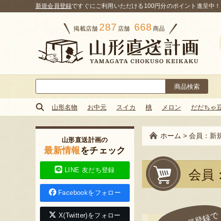
新規会員登録
ですぐにご利用いただける100円分のポイント進呈中！
287
668
掲載店舗
店舗
商品
検
索:
山形名物
お中元
スイカ
桃
メロン
だだちゃ
ホーム
>
会員：新
山形直送計画の
最新情報
をチェック
LINE 友だち登録
会員
Facebookをフォロー
X(Twitter)をフォロー