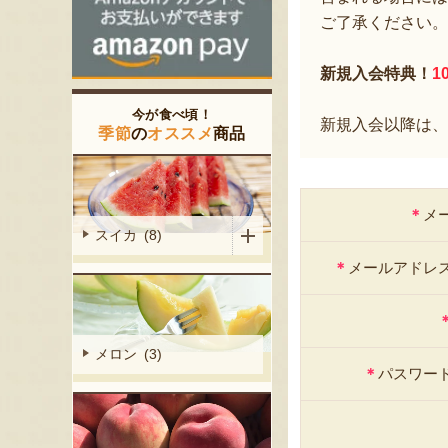
ご了承ください。
新規入会特典！
1
今が食べ頃！
新規入会以降は、
季節
の
オススメ
商品
＊
メ
スイカ (8)
＊
メールアドレ
メロン (3)
＊
パスワー