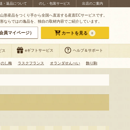
送・返品について
のし・包装サービス
出店のご案内
山形産品をつくり手から全国へ直送する産直ECサービスです。
形ならではの逸品を、独自の取材内容でご紹介しています。
会員マイページ）
カートを見る
0
eギフトサービス
ヘルプ＆サポート
ビス
のし梅
ラスクフランス
オランダせんべい
飾り駒