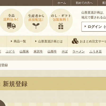
ホーム
初めての方へ
配
山形直送計画は、
地元で愛される山
ログイン（
商品一覧
山形直送計画とは
おまとめ注文サー
豆
ぶどう
山形米
米沢牛
山形牛
そば
ラーメン
ふうき豆
規登録
：新規登録