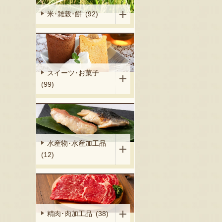
米･雑穀･餅 (92)
スイーツ･お菓子
(99)
水産物･水産加工品
(12)
精肉･肉加工品 (38)