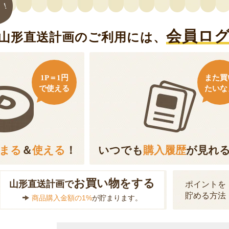
ト！
会員ロ
山形直送計画のご利用には、
1P＝1円
また買
で使える
たいな
まる
＆
使える
！
いつでも
購入履歴
が見れ
お買い物をする
山形直送計画で
ポイントを
貯める方法
商品購入金額の1%
が貯まります。