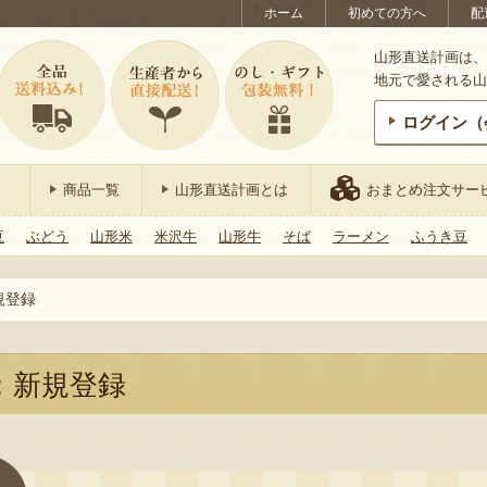
ホーム
初めての方へ
配
山形直送計画は、
地元で愛される山
ログイン（
商品一覧
山形直送計画とは
おまとめ注文サー
豆
ぶどう
山形米
米沢牛
山形牛
そば
ラーメン
ふうき豆
規登録
：新規登録