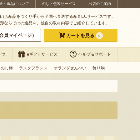
送・返品について
のし・包装サービス
出店のご案内
山形産品をつくり手から全国へ直送する産直ECサービスです。
形ならではの逸品を、独自の取材内容でご紹介しています。
会員マイページ）
カートを見る
0
eギフトサービス
ヘルプ＆サポート
ビス
のし梅
ラスクフランス
オランダせんべい
飾り駒