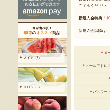
ご了承ください。
新規入会特典！
1
今が食べ頃！
新規入会以降は、
季節
の
オススメ
商品
＊
メ
スイカ (8)
＊
メールアドレ
メロン (3)
＊
パスワー