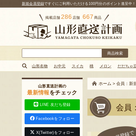
新規会員登録
ですぐにご利用いただける100円分のポイント進呈中！
286
667
掲載店舗
店舗
商品
検
索:
山形名物
お中元
スイカ
桃
メロン
だだちゃ
ホーム
>
会員：新
山形直送計画の
最新情報
をチェック
LINE 友だち登録
会員
Facebookをフォロー
X(Twitter)をフォロー