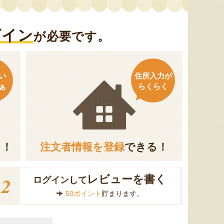
グイン
が必要です。
い
住所入力が
ぁ
らくらく
る！
注文者情報を登録
できる！
2
レビューを書く
ログインして
50ポイント
貯まります。