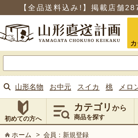
【全品送料込み!】掲載店舗
28
カ
検
索:
山形名物
お中元
スイカ
桃
メロ
カテゴリ
から
商品を探す
初めての方へ
ホーム
>
会員：新規登録