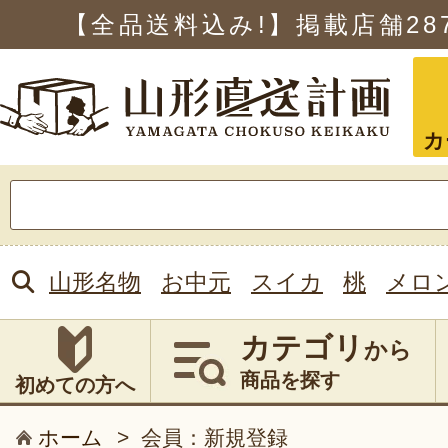
【全品送料込み!】掲載店舗
28
カ
検
索:
山形名物
お中元
スイカ
桃
メロ
カテゴリ
から
商品を探す
初めての方へ
ホーム
>
会員：新規登録