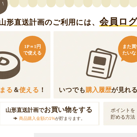
ト！
会員ロ
山形直送計画のご利用には、
1P＝1円
また買
で使える
たいな
まる
＆
使える
！
いつでも
購入履歴
が見れ
お買い物をする
山形直送計画で
ポイントを
貯める方法
商品購入金額の1%
が貯まります。