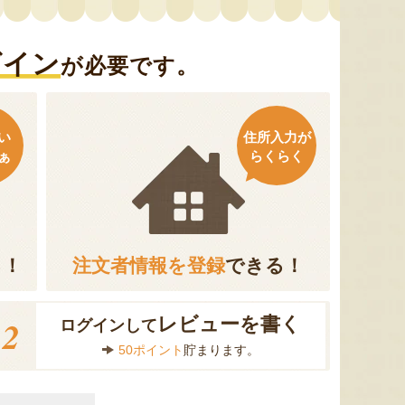
グイン
が必要です。
い
住所入力が
ぁ
らくらく
る！
注文者情報を登録
できる！
2
レビューを書く
ログインして
50ポイント
貯まります。