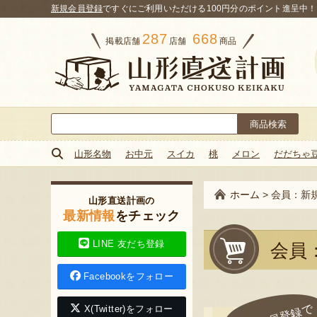
新規会員登録
ですぐにご利用いただける100円分のポイント進呈中！
287
668
掲載店舗
店舗
商品
検
索:
山形名物
お中元
スイカ
桃
メロン
だだちゃ
ホーム
>
会員：新
山形直送計画の
最新情報
をチェック
LINE 友だち登録
会員
Facebookをフォロー
X(Twitter)をフォロー