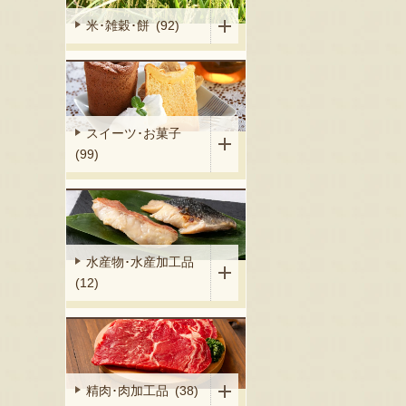
米･雑穀･餅 (92)
スイーツ･お菓子
(99)
水産物･水産加工品
(12)
精肉･肉加工品 (38)