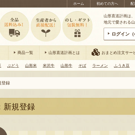
ホーム
初めての方へ
配
山形直送計画は、
地元で愛される山
ログイン（
商品一覧
山形直送計画とは
おまとめ注文サー
豆
ぶどう
山形米
米沢牛
山形牛
そば
ラーメン
ふうき豆
規登録
：新規登録