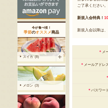
ご了承ください。
新規入会特典！
1
今が食べ頃！
新規入会以降は、
季節
の
オススメ
商品
＊
メ
スイカ (8)
＊
メールアドレ
メロン (3)
＊
パスワー