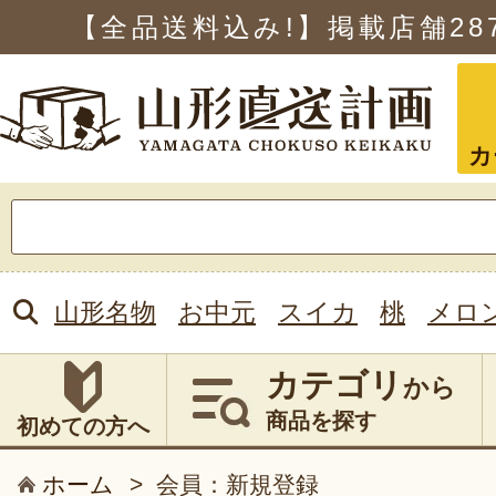
【全品送料込み!】掲載店舗
28
カ
検
索:
山形名物
お中元
スイカ
桃
メロ
カテゴリ
から
商品を探す
初めての方へ
ホーム
>
会員：新規登録