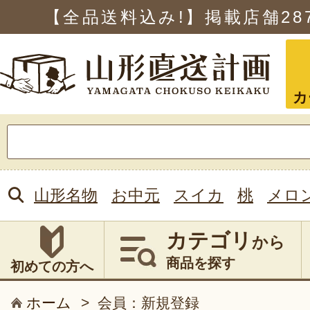
【全品送料込み!】掲載店舗
28
カ
検
索:
山形名物
お中元
スイカ
桃
メロ
カテゴリ
から
商品を探す
初めての方へ
ホーム
>
会員：新規登録