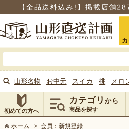
【全品送料込み!】掲載店舗
28
カ
検
索:
山形名物
お中元
スイカ
桃
メロ
カテゴリ
から
商品を探す
初めての方へ
ホーム
>
会員：新規登録