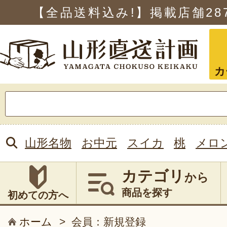
【全品送料込み!】掲載店舗
28
カ
検
索:
山形名物
お中元
スイカ
桃
メロ
カテゴリ
から
商品を探す
初めての方へ
ホーム
>
会員：新規登録