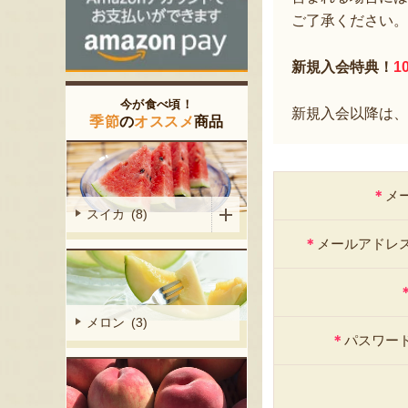
ご了承ください。
新規入会特典！
1
今が食べ頃！
新規入会以降は、
季節
の
オススメ
商品
＊
メ
スイカ (8)
＊
メールアドレ
メロン (3)
＊
パスワー