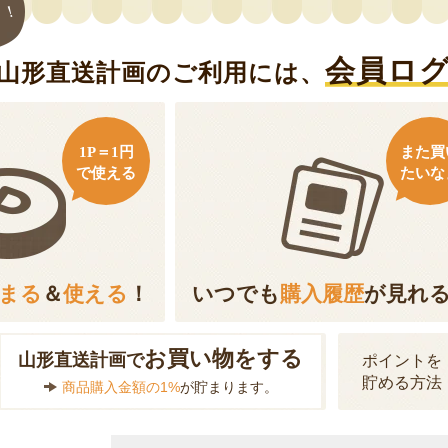
ト！
会員ロ
山形直送計画のご利用には、
1P＝1円
また買
で使える
たいな
まる
＆
使える
！
いつでも
購入履歴
が見れ
お買い物をする
山形直送計画で
ポイントを
貯める方法
商品購入金額の1%
が貯まります。