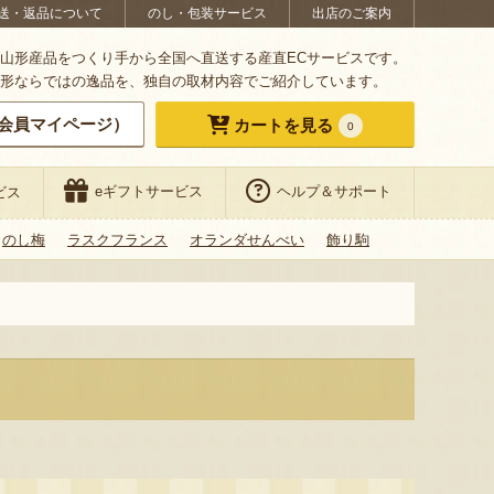
送・返品について
のし・包装サービス
出店のご案内
山形産品をつくり手から全国へ直送する産直ECサービスです。
形ならではの逸品を、独自の取材内容でご紹介しています。
会員マイページ）
カートを見る
0
eギフトサービス
ヘルプ＆サポート
ビス
のし梅
ラスクフランス
オランダせんべい
飾り駒