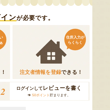
グイン
が必要です。
い
住所入力が
ぁ
らくらく
る！
注文者情報を登録
できる！
2
レビューを書く
ログインして
50ポイント
貯まります。