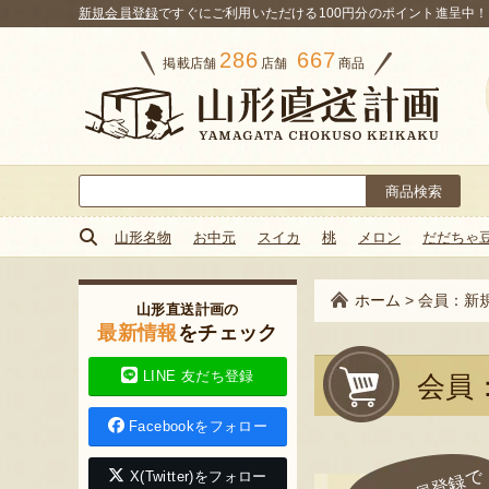
新規会員登録
ですぐにご利用いただける100円分のポイント進呈中！
286
667
掲載店舗
店舗
商品
検
索:
山形名物
お中元
スイカ
桃
メロン
だだちゃ
ホーム
>
会員：新
山形直送計画の
最新情報
をチェック
LINE 友だち登録
会員
Facebookをフォロー
X(Twitter)をフォロー