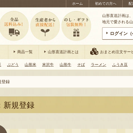
ホーム
初めての方へ
配
山形直送計画は、
地元で愛される山
ログイン（
商品一覧
山形直送計画とは
おまとめ注文サー
豆
ぶどう
山形米
米沢牛
山形牛
そば
ラーメン
ふうき豆
規登録
：新規登録