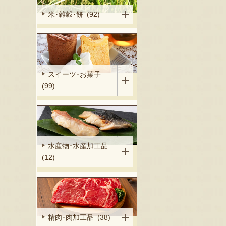
米･雑穀･餅 (92)
スイーツ･お菓子
(99)
水産物･水産加工品
(12)
精肉･肉加工品 (38)