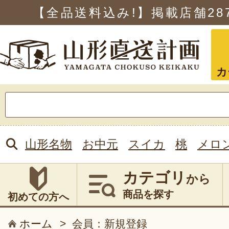
【全品送料込み!】掲載店舗
28
カ
検
索:
山形名物
お中元
スイカ
桃
メロ
カテゴリ
から
商品を探す
初めての方へ
ホーム
>
会員：新規登録