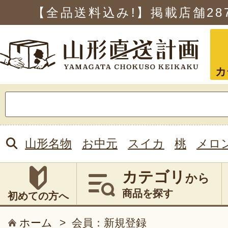
【全品送料込み!】掲載店舗
28
カ
検
索:
山形名物
お中元
スイカ
桃
メロ
カテゴリ
から
商品を探す
初めての方へ
ホーム
>
会員：新規登録